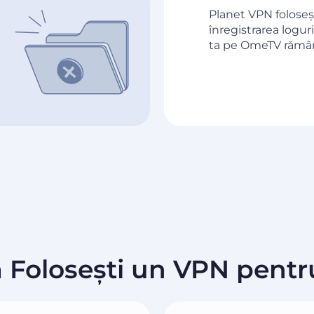
Planet VPN foloseșt
înregistrarea logur
ta pe OmeTV rămâne
ă Folosești un VPN pent