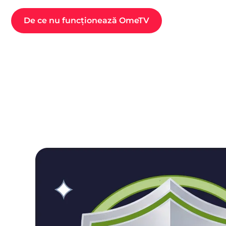
De ce nu funcționează OmeTV