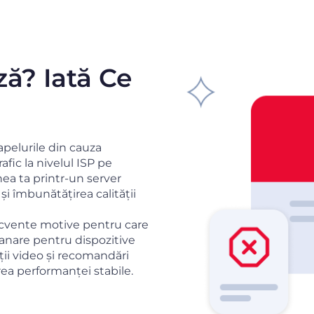
ă? Iată Ce
pelurile din cauza
trafic la nivelul ISP pe
ea ta printr-un server
și îmbunătățirea calității
ecvente motive pentru care
anare pentru dispozitive
ții video și recomandări
ea performanței stabile.