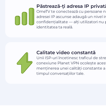
Păstrează-ți adresa IP privat
OmeTV te conectează cu persoane n
adresei IP ascunse adaugă un nivel 
confidențialitate — alți utilizatori nu
identitatea ta reală.
Calitate video constantă
Unii ISP-uri încetinesc traficul de st
conexiune Planet VPN ocolește acest l
menținerea unei calități constante a 
timpul conversațiilor tale.