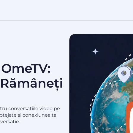
u OmeTV:
i Rămâneți
ntru conversațiile video pe
otejate și conexiunea ta
versație.