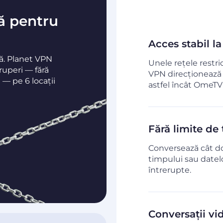
lă pentru
Acces stabil 
ă. Planet VPN
Unele rețele restr
ruperi — fără
VPN direcționează 
 — pe 6 locații
astfel încât OmeTV 
Fără limite de 
Conversează cât do
timpului sau datelor
întrerupte.
Conversații vi