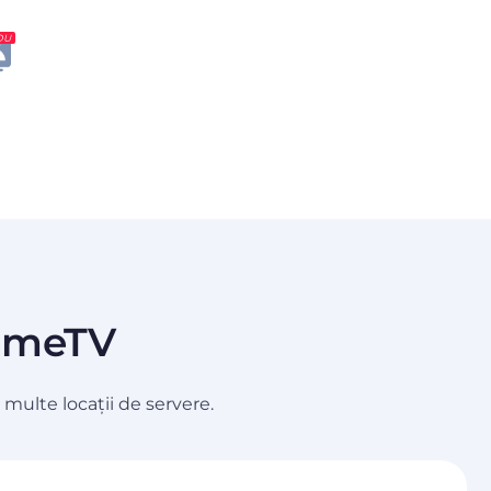
OU
 OmeTV
multe locații de servere.