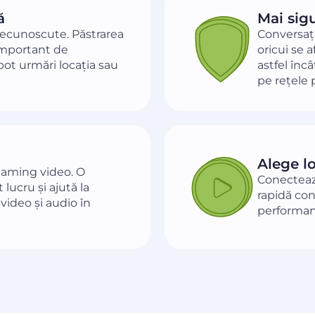
ă
Mai sig
ecunoscute. Păstrarea
Conversați
important de
oricui se a
 pot urmări locația sau
astfel înc
pe rețele 
Alege lo
reaming video. O
Conecteaz
ucru și ajută la
rapidă con
video și audio în
performan