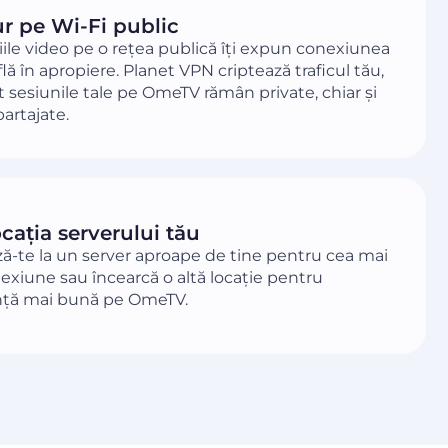
ur pe Wi-Fi public
ile video pe o rețea publică îți expun conexiunea
flă în apropiere. Planet VPN criptează traficul tău,
ât sesiunile tale pe OmeTV rămân private, chiar și
partajate.
cația serverului tău
ă-te la un server aproape de tine pentru cea mai
exiune sau încearcă o altă locație pentru
ță mai bună pe OmeTV.