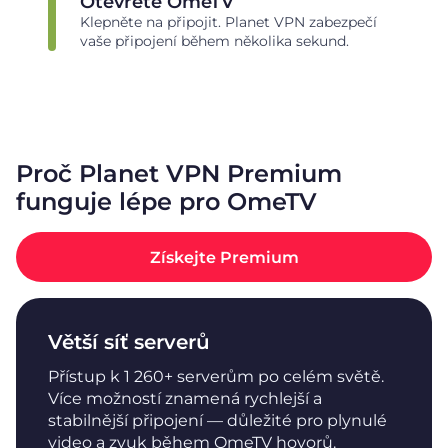
Otevřete OmeTV
Klepněte na připojit. Planet VPN zabezpečí
vaše připojení během několika sekund.
Proč Planet VPN Premium
funguje lépe pro OmeTV
Získejte Premium
Větší síť serverů
Přístup k 1 260+ serverům po celém světě.
Více možností znamená rychlejší a
stabilnější připojení — důležité pro plynulé
video a zvuk během OmeTV hovorů.