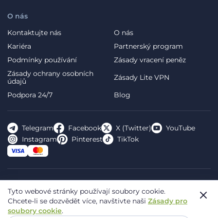
O nás
Kontaktujte nás
O nás
Kariéra
Partnerský program
Podmínky používání
Zásady vracení peněz
Zásady ochrany osobních
Zásady Lite VPN
údajů
Podpora 24/7
Blog
Telegram
Facebook
X (Twitter)
YouTube
Instagram
Pinterest
TikTok
FREE VPN PLANET S.R.L Address Legal: Hermes Business
Tyto webové stránky používají soubory cookie.
Campus, Sectorul 2, Bulevardul Dimitrie Pompeiu 5-7,
Chcete-li se dozvědět více, navštivte naši
Zásady pro
Bucharest, Romania, 020335. Reg.N, 44667783
soubory cookie
.
© 2026 Planet VPN. All rights reserved.