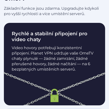
Základní funkce jsou zdarma. Upgradujte kdykoli
pro vyšší rychlosti a více umístění serverů.
Rychlé a stabilní připojení pro
video chaty
Video hovory potřebují konzistentní
připojení. Planet VPN udržuje vaše OmeTV
chaty plynulé — žádné zamrzání, žádné
přerušené hovory, žádné načítání — na 6
bezplatných umístěních serverů.