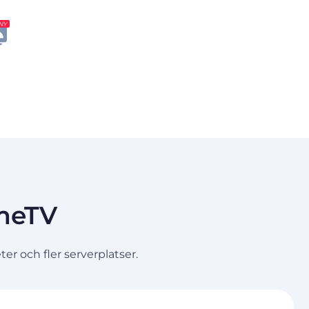
NY
OmeTV
r och fler serverplatser.