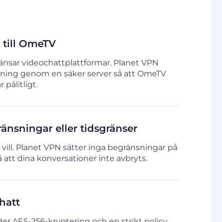
 till OmeTV
änsar videochattplattformar. Planet VPN
utning genom en säker server så att OmeTV
 pålitligt.
ränsningar eller tidsgränser
 vill. Planet VPN sätter inga begränsningar på
så att dina konversationer inte avbryts.
hatt
r AES-256-kryptering och en strikt policy