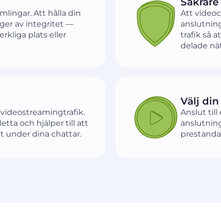
Säkrare 
ingar. Att hålla din
Att videoc
lager av integritet —
anslutning
rkliga plats eller
trafik så 
delade nä
Välj din
 videostreamingtrafik.
Anslut til
ta och hjälper till att
anslutning
et under dina chattar.
prestanda