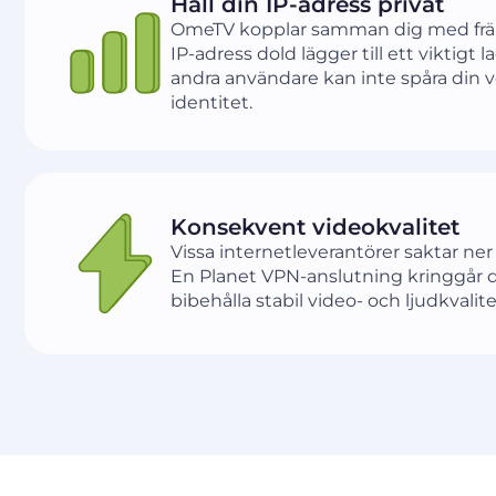
Håll din IP-adress privat
OmeTV kopplar samman dig med främl
IP-adress dold lägger till ett viktigt 
andra användare kan inte spåra din ve
identitet.
Konsekvent videokvalitet
Vissa internetleverantörer saktar ner
En Planet VPN-anslutning kringgår det
bibehålla stabil video- och ljudkvalit