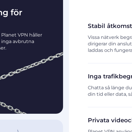
ng för
Stabil åtkomst
 Planet VPN håller
Vissa nätverk begr
 inga avbrutna
dirigerar din ansl
er.
laddas och fungerar
Inga trafikbeg
Chatta så länge du
din tid eller data, 
Privata videoc
Planet VPN använde