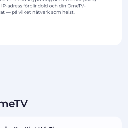
 IP-adress förblir dold och din OmeTV-
ivat — på vilket nätverk som helst.
OmeTV