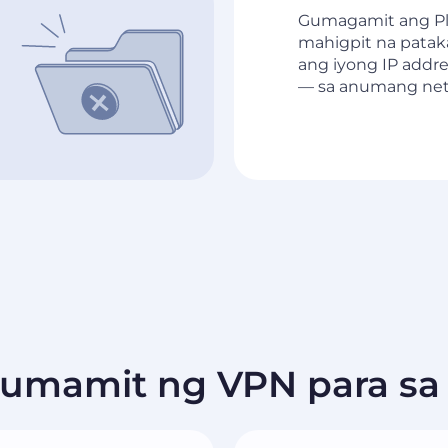
Gumagamit ang Pl
mahigpit na patak
ang iyong IP addre
— sa anumang net
Gumamit ng VPN para s