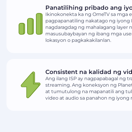
Panatilihing pribado ang iy
Ikinokonekta ka ng OmeTV sa mga e
pagpapanatiling nakatago ng iyong 
nagdaragdag ng mahalagang layer ng
masusubaybayan ng ibang mga user
lokasyon o pagkakakilanlan.
Consistent na kalidad ng vi
Ang ilang ISP ay nagpapabagal ng tr
streaming. Ang koneksyon ng Planet
at tumutulong na mapanatili ang tul
video at audio sa panahon ng iyong 