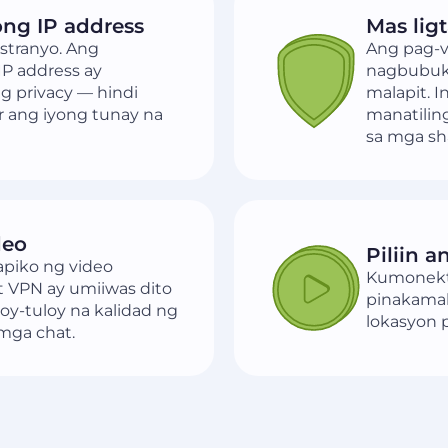
ong IP address
Mas lig
stranyo. Ang
Ang pag-v
IP address ay
nagbubuka
 privacy — hindi
malapit. I
 ang iyong tunay na
manatilin
sa mga sh
deo
Piliin 
apiko ng video
Kumonekta 
 VPN ay umiiwas dito
pinakamab
oy-tuloy na kalidad ng
lokasyon 
mga chat.