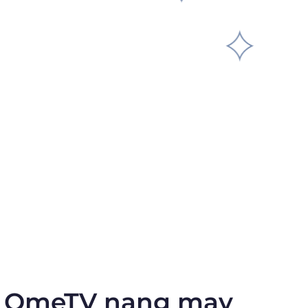
g OmeTV nang may