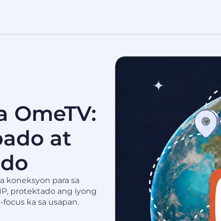
sa OmeTV:
bado at
ado
na koneksyon para sa
IP, protektado ang iyong
-focus ka sa usapan.