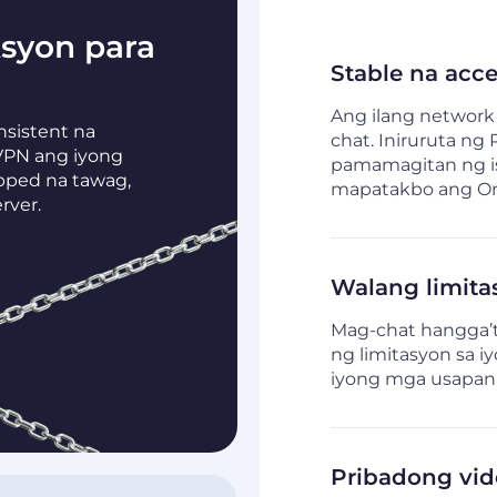
ksyon para
Stable na acc
Ang ilang network
nsistent na
chat. Iniruruta ng
VPN ang iyong
pamamagitan ng isa
pped na tawag,
mapatakbo ang O
rver.
Walang limitas
Mag-chat hangga’t
ng limitasyon sa i
iyong mga usapan
Pribadong vid