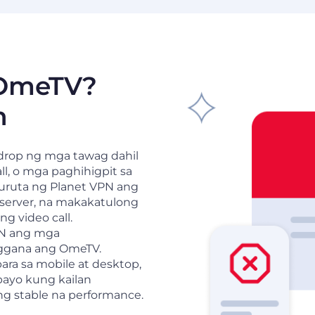
 OmeTV?
n
rop ng mga tawag dahil
l, o mga paghihigpit sa
iruruta ng Planet VPN ang
 server, na makakatulong
ng video call.
PN ang mga
aggana ang OmeTV.
ra sa mobile at desktop,
payo kung kailan
g stable na performance.