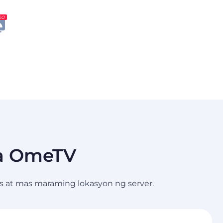
GO
sa OmeTV
s at mas maraming lokasyon ng server.