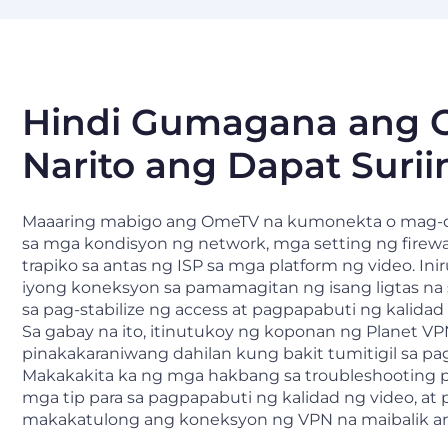
Hindi Gumagana ang
Narito ang Dapat Surii
Maaaring mabigo ang OmeTV na kumonekta o mag-d
sa mga kondisyon ng network, mga setting ng firewal
trapiko sa antas ng ISP sa mga platform ng video. In
iyong koneksyon sa pamamagitan ng isang ligtas na
sa pag-stabilize ng access at pagpapabuti ng kalidad 
Sa gabay na ito, itinutukoy ng koponan ng Planet V
pinakakaraniwang dahilan kung bakit tumitigil sa p
Makakakita ka ng mga hakbang sa troubleshooting pa
mga tip para sa pagpapabuti ng kalidad ng video, at 
makakatulong ang koneksyon ng VPN na maibalik an