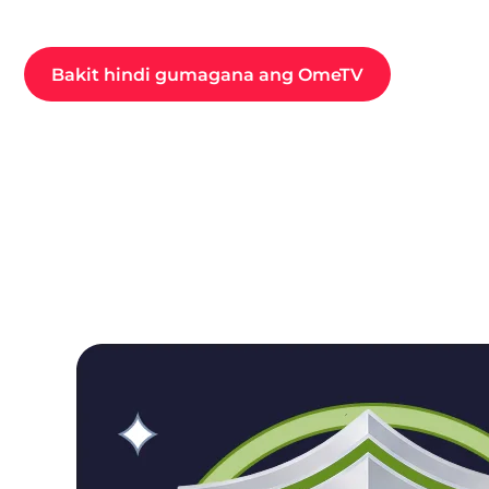
Bakit hindi gumagana ang OmeTV