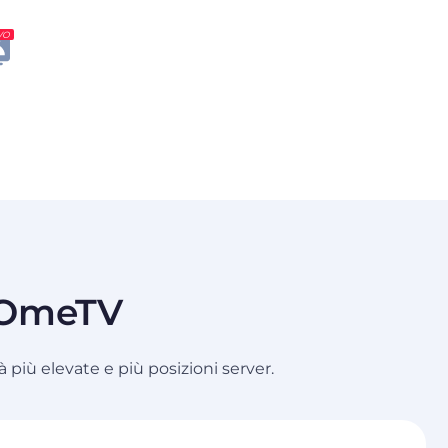
VO
r OmeTV
 più elevate e più posizioni server.