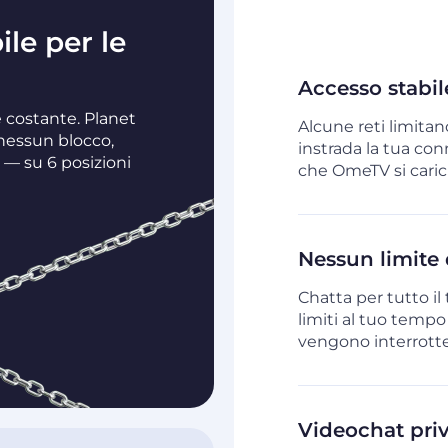
le per le
Accesso stabi
 costante. Planet
Alcune reti limita
nessun blocco,
instrada la tua co
 — su 6 posizioni
che OmeTV si carich
Nessun limite d
Chatta per tutto i
limiti al tuo tempo
vengono interrotte
Videochat pri