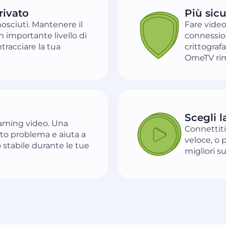
rivato
Più sic
osciuti. Mantenere il
Fare video
 importante livello di
connession
tracciare la tua
crittografa
OmeTV rima
Scegli l
reaming video. Una
Connettiti
to problema e aiuta a
veloce, o 
stabile durante le tue
migliori s