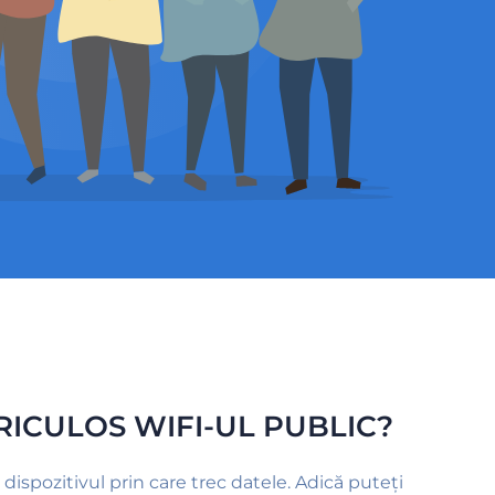
RICULOS WIFI-UL PUBLIC?
 dispozitivul prin care trec datele. Adică puteți