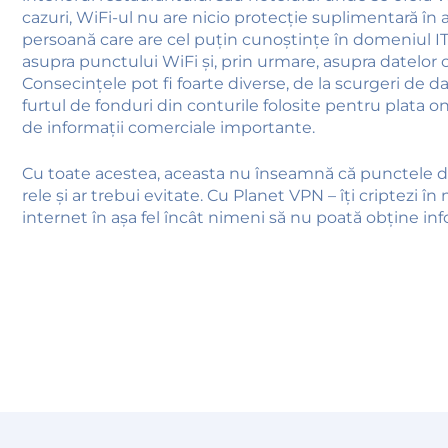
cazuri, WiFi-ul nu are nicio protecție suplimentară în a
persoană care are cel puțin cunoștințe în domeniul I
asupra punctului WiFi și, prin urmare, asupra datelor ca
Consecințele pot fi foarte diverse, de la scurgeri de d
furtul de fonduri din conturile folosite pentru plata on
de informații comerciale importante.
Cu toate acestea, aceasta nu înseamnă că punctele d
rele și ar trebui evitate. Cu Planet VPN – îți criptezi î
internet în așa fel încât nimeni să nu poată obține info