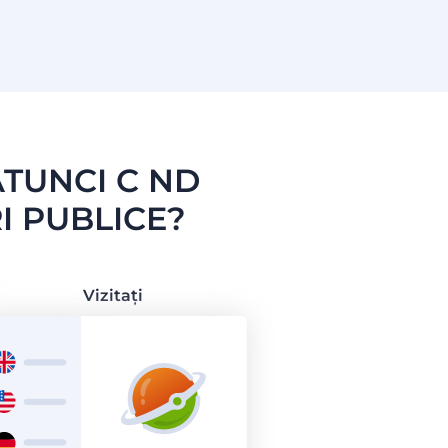
ATUNCI C ND
I PUBLICE?
Vizitați