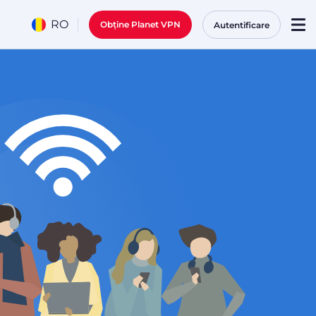
RO
Obține Planet VPN
Autentificare