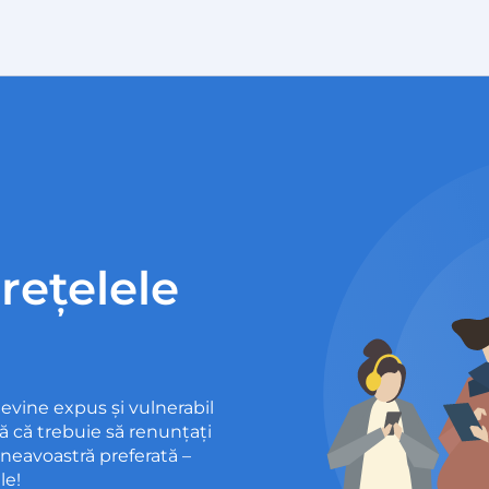
rețelele
 devine expus și vulnerabil
nă că trebuie să renunțați
neavoastră preferată –
le!