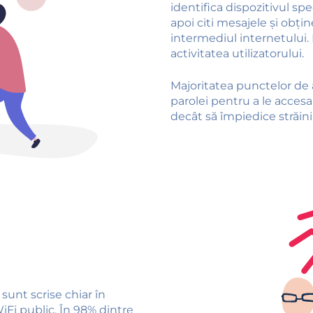
identifica dispozitivul spec
apoi citi mesajele și obțin
intermediul internetului.
activitatea utilizatorului.
Majoritatea punctelor de 
parolei pentru a le accesa
decât să împiedice străini
sunt scrise chiar în
iFi public. În 98% dintre