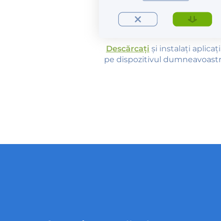
Descărcați
și instalați aplicaț
pe dispozitivul dumneavoastr