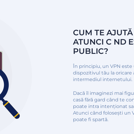
CUM TE AJUTĂ
ATUNCI C ND E
PUBLIC?
În principiu, un VPN este
dispozitivul tău la oricare
intermediul internetului.
Dacă îl imaginezi mai figur
casă fără gard când te con
poate intra intenționat sau
Atunci când folosești un 
poate fi spartă.