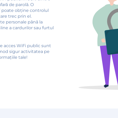
fară de parolă. O
T poate obține controlul
re trec prin el.
ate personale până la
line a cardurilor sau furtul
e acces WiFi public sunt
n mod sigur activitatea pe
rmațiile tale!