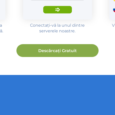
ia
Conectați-vă la unul dintre
V
ă.
serverele noastre.
Descărcați Gratuit