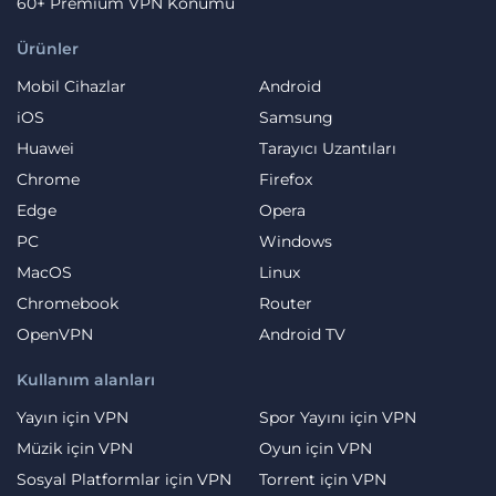
60+ Premium VPN Konumu
Ürünler
Mobil Cihazlar
Android
iOS
Samsung
Huawei
Tarayıcı Uzantıları
Chrome
Firefox
Edge
Opera
PC
Windows
MacOS
Linux
Chromebook
Router
OpenVPN
Android TV
Kullanım alanları
Yayın için VPN
Spor Yayını için VPN
Müzik için VPN
Oyun için VPN
Sosyal Platformlar için VPN
Torrent için VPN