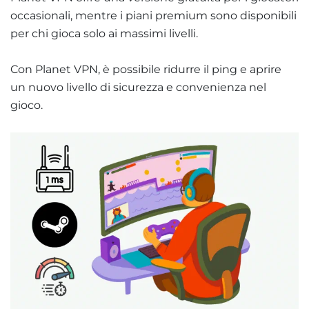
occasionali, mentre i piani premium sono disponibili
per chi gioca solo ai massimi livelli.
Con Planet VPN, è possibile ridurre il ping e aprire
un nuovo livello di sicurezza e convenienza nel
gioco.