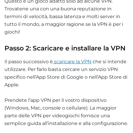
Questo è un gioco adatto solo ad alcune VPN.
Trovatene una con una buona reputazione in
termini di velocità, bassa latenza e molti server in
tutto il mondo, a maggior ragione se la VPN è per i
giochi!
Passo 2: Scaricare e installare la VPN
Il passo successivo è
scaricare la VPN
che si intende
utilizzare. Per farlo basta cercare un servizio VPN
specifico nell’App Store di Google o nell’App Store di
Apple.
Prendete l’app VPN per il vostro dispositivo
(Windows, Mac, console o cellulare). La maggior
parte delle VPN per videogiochi fornisce una
semplice guida all’installazione e alla configurazione.