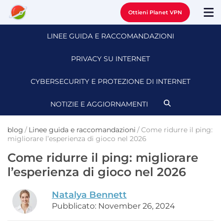
Ottieni Planet VPN
LINEE GUIDA E RACCOMANDAZIONI
PRIVACY SU INTERNET
CYBERSECURITY E PROTEZIONE DI INTERNET
NOTIZIE E AGGIORNAMENTI
blog
/
Linee guida e raccomandazioni
/
Come ridurre il ping:
migliorare l’esperienza di gioco nel 2026
Come ridurre il ping: migliorare
l’esperienza di gioco nel 2026
Natalya Bennett
Pubblicato: November 26, 2024