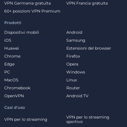
VPN Germania gratuita
VPN Francia gratuita
60+ posizioni VPN Premium
Prodotti
Dispositivi mobili
Android
iOS
Samsung
Huawei
Estensioni del browser
Chrome
Firefox
Edge
Opera
PC
Windows
MacOS
Linux
Chromebook
Router
OpenVPN
Android TV
Casi d'uso
VPN per lo streaming
VPN per lo streaming
sportivo