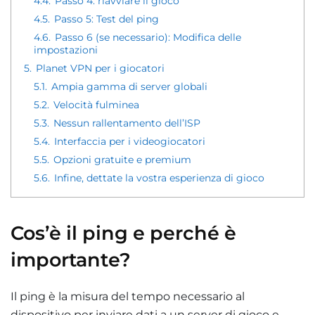
4.4.
Passo 4: riavviare il gioco
4.5.
Passo 5: Test del ping
4.6.
Passo 6 (se necessario): Modifica delle
impostazioni
5.
Planet VPN per i giocatori
5.1.
Ampia gamma di server globali
5.2.
Velocità fulminea
5.3.
Nessun rallentamento dell’ISP
5.4.
Interfaccia per i videogiocatori
5.5.
Opzioni gratuite e premium
5.6.
Infine, dettate la vostra esperienza di gioco
Cos’è il ping e perché è
importante?
Il ping è la misura del tempo necessario al
dispositivo per inviare dati a un server di gioco e