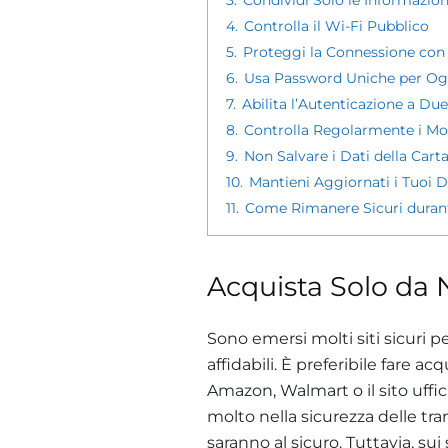
4.
Controlla il Wi-Fi Pubblico
5.
Proteggi la Connessione co
6.
Usa Password Uniche per Og
7.
Abilita l’Autenticazione a Due
8.
Controlla Regolarmente i Mo
9.
Non Salvare i Dati della Carta
10.
Mantieni Aggiornati i Tuoi Di
11.
Come Rimanere Sicuri durant
Acquista Solo da N
Sono emersi molti siti sicuri p
affidabili. È preferibile fare ac
Amazon, Walmart o il sito uffi
molto nella sicurezza delle tra
saranno al sicuro. Tuttavia, sui 