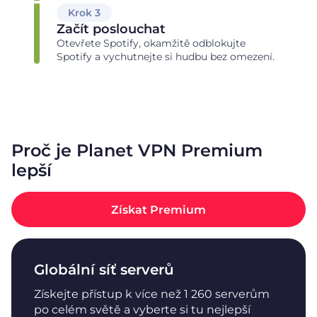
Krok 3
Začít poslouchat
Otevřete Spotify, okamžitě odblokujte
Spotify a vychutnejte si hudbu bez omezení.
Proč je Planet VPN Premium
lepší
Získat Premium
Globální síť serverů
Získejte přístup k více než 1 260 serverům
po celém světě a vyberte si tu nejlepší