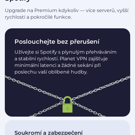
Upgrade na Premium kdykoliv — více serverů, vyšší
rychlosti a pokročilé funkce.
Poslouchejte bez přerušení
Užívejte si Spotify s plynulým přehráváním
a stabilní rychlostí. Planet VPN zajišťuje
minimální latenci a žádné sekání při
poslechu vaší oblíbené hudby.
Soukromí a zabezpečení