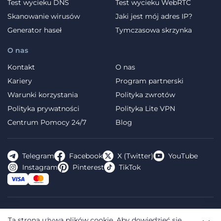
Test wycieku DNS
Test wycieku WebRTC
Skanowanie wirusów
Jaki jest mój adres IP?
Generator haseł
Tymczasowa skrzynka
O nas
Kontakt
O nas
Kariery
Program partnerski
Warunki korzystania
Polityka zwrotów
Polityka prywatności
Polityka Lite VPN
Centrum Pomocy 24/7
Blog
Telegram
Facebook
X (Twitter)
YouTube
Instagram
Pinterest
TikTok
FREE VPN PLANET S.R.L Address Legal: Hermes Business
Ta strona używa plików cookie.
Aby dowiedzieć się