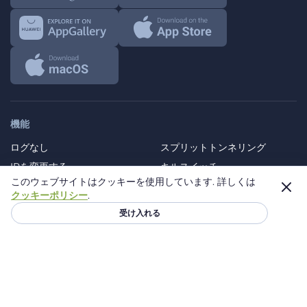
機能
ログなし
スプリットトンネリング
IPを変更する
キルスイッチ
このウェブサイトはクッキーを使用しています.
詳しくは
ダブルVPN
VPN暗号化
クッキーポリシー
.
受け入れる
当社のVPNネットワーク
5ヶ国の無料VPNサーバー
無料米国VPN
無料英国VPN
無料オランダVPN
無料ドイツVPN
無料フランスVPN
60以上のプレミアムVPNロケ
ーション