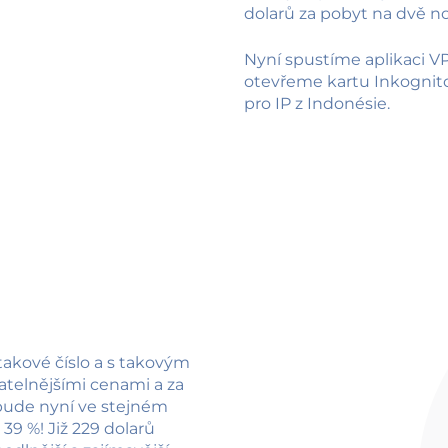
dolarů za pobyt na dvě no
Nyní spustíme aplikaci VP
otevřeme kartu Inkognito 
pro IP z Indonésie.
takové číslo a s takovým
jatelnějšími cenami a za
, bude nyní ve stejném
39 %! Již 229 dolarů