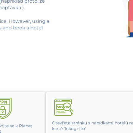
(například proto, že
poptávka ).
ice. However, using a
 and book a hotel
Otevřete stránku s nabídkami hotelů n
pojte se k Planet
kartě ‘Inkognito’
N