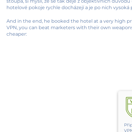
stoupá, si myslí, že se tak děje z objektivních důvodů 
hotelové pokoje rychle docházejí a je po nich vysoká 
And in the end, he booked the hotel at a very high pr
VPN, you can beat marketers with their own weapons
cheaper:
Při
VP