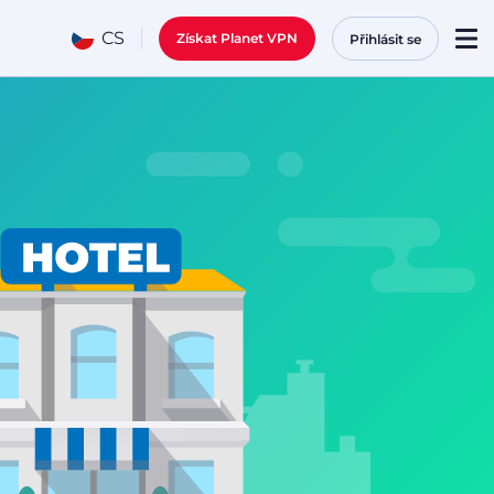
CS
Získat Planet VPN
Přihlásit se