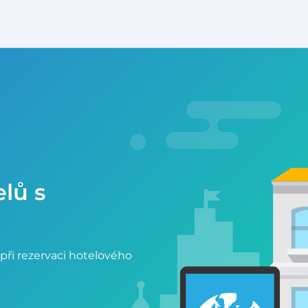
elů s
při rezervaci hotelového