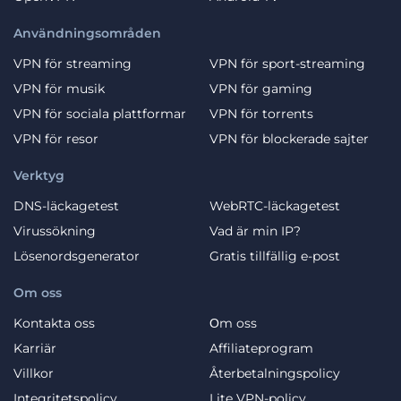
Användningsområden
VPN för streaming
VPN för sport-streaming
VPN för musik
VPN för gaming
VPN för sociala plattformar
VPN för torrents
VPN för resor
VPN för blockerade sajter
Verktyg
DNS-läckagetest
WebRTC-läckagetest
Virussökning
Vad är min IP?
Lösenordsgenerator
Gratis tillfällig e-post
Om oss
Kontakta oss
Оm oss
Karriär
Affiliateprogram
Villkor
Återbetalningspolicy
Integritetspolicy
Lite VPN-policy