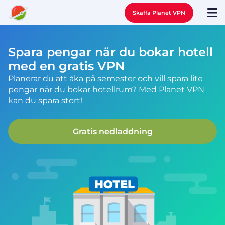
Skaffa Planet VPN
Spara pengar när du bokar hotell
med en gratis VPN
Planerar du att åka på semester och vill spara lite
pengar när du bokar hotellrum? Med Planet VPN
kan du spara stort!
Gratis nedladdning