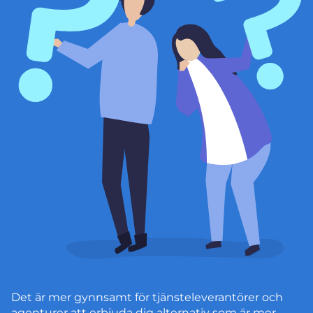
Det är mer gynnsamt för tjänsteleverantörer och
agenturer att erbjuda dig alternativ som är mer