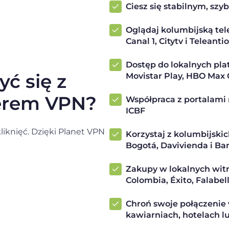
Ciesz się stabilnym, sz
Oglądaj kolumbijską tele
Canal 1, Citytv i Teleanti
Dostęp do lokalnych pla
ć się z
Movistar Play, HBO Max 
erem VPN?
Współpraca z portalami 
ICBF
liknięć. Dzięki Planet VPN
Korzystaj z kolumbijski
Bogotá, Davivienda i Ba
Zakupy w lokalnych wit
Colombia, Éxito, Falabell
Chroń swoje połączenie 
kawiarniach, hotelach l