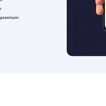
m
ów premium