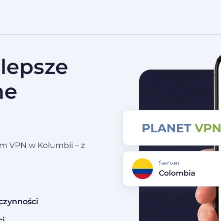
lepsze
ne
em VPN w Kolumbii – z
ń
czynności
ci