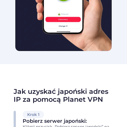
Jak uzyskać japoński adres
IP za pomocą Planet VPN
Krok 1
Pobierz serwer japoński:
Kliknij przycisk „Pobierz serwer japoński” na