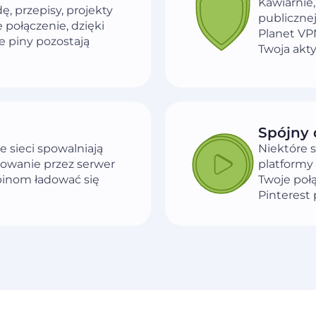
Kawiarnie,
, przepisy, projekty
publicznej
 połączenie, dzięki
Planet VP
e piny pozostają
Twoja akt
Spójny 
e sieci spowalniają
Niektóre s
rowanie przez serwer
platformy
inom ładować się
Twoje poł
Pinterest