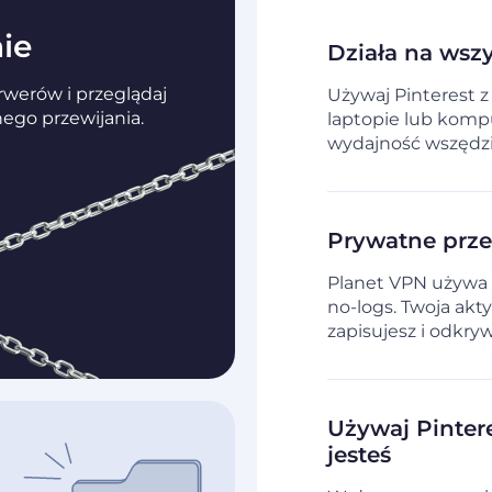
nie
Działa na wsz
erwerów i przeglądaj
Używaj Pinterest z
ego przewijania.
laptopie lub komp
wydajność wszędzi
Prywatne prze
Planet VPN używa s
no-logs. Twoja akt
zapisujesz i odkry
Używaj Pinter
jesteś