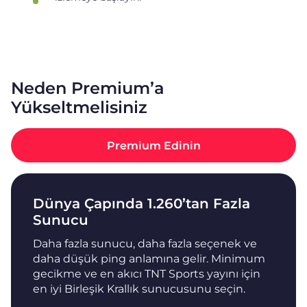
Neden Premium’a
Yükseltmelisiniz
Premium Edinin
Dünya Çapında 1.260’tan Fazla
Sunucu
Daha fazla sunucu, daha fazla seçenek ve
daha düşük ping anlamına gelir. Minimum
gecikme ve en akıcı TNT Sports yayını için
en iyi Birleşik Krallık sunucusunu seçin.