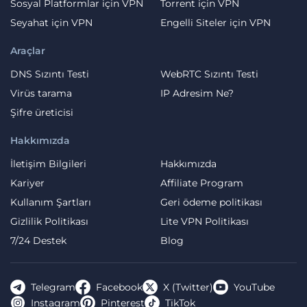
Sosyal Platformlar için VPN
Torrent için VPN
Seyahat için VPN
Engelli Siteler için VPN
Araçlar
DNS Sızıntı Testi
WebRTC Sızıntı Testi
Virüs tarama
IP Adresim Ne?
Şifre üreticisi
Hakkımızda
İletişim Bilgileri
Hakkımızda
Kariyer
Affiliate Program
Kullanım Şartları
Geri ödeme politikası
Gizlilik Politikası
Lite VPN Politikası
7/24 Destek
Blog
Telegram
Facebook
X (Twitter)
YouTube
Instagram
Pinterest
TikTok