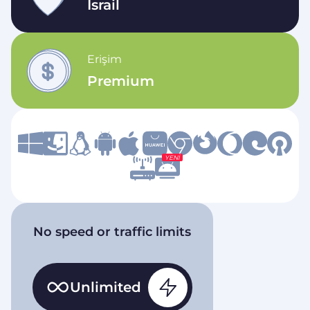
İsrail
Erişim
Premium
YENI
No speed or traffic limits
Unlimited