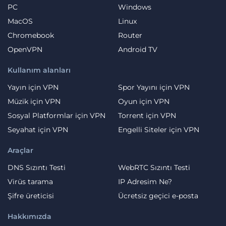
PC
Windows
MacOS
Linux
Chromebook
Router
OpenVPN
Android TV
Kullanım alanları
Yayın için VPN
Spor Yayını için VPN
Müzik için VPN
Oyun için VPN
Sosyal Platformlar için VPN
Torrent için VPN
Seyahat için VPN
Engelli Siteler için VPN
Araçlar
DNS Sızıntı Testi
WebRTC Sızıntı Testi
Virüs tarama
IP Adresim Ne?
Şifre üreticisi
Ücretsiz geçici e-posta
Hakkımızda