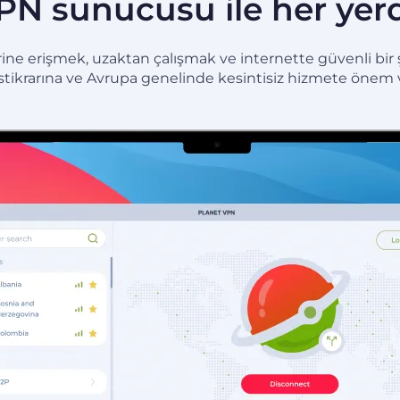
PN sunucusu ile her yerd
ne erişmek, uzaktan çalışmak ve internette güvenli bir şeki
ı istikrarına ve Avrupa genelinde kesintisiz hizmete önem v