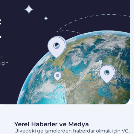
ç
.
u
için
Yerel Haberler ve Medya
Ülkedeki gelişmelerden haberdar olmak için VG,