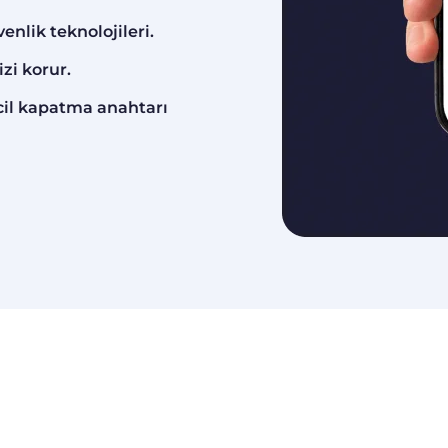
nlik teknolojileri.
zi korur.
cil kapatma anahtarı