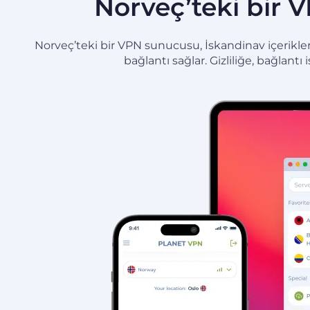
Norveç’teki bir V
Norveç’teki bir VPN sunucusu, İskandinav içerikleri
bağlantı sağlar. Gizliliğe, bağlant