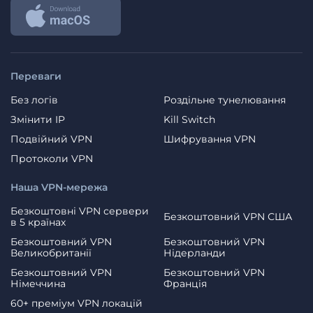
Переваги
Без логів
Роздільне тунелювання
Змінити IP
Kill Switch
Подвійний VPN
Шифрування VPN
Протоколи VPN
Наша VPN-мережа
Безкоштовні VPN сервери
Безкоштовний VPN США
в 5 країнах
Безкоштовний VPN
Безкоштовний VPN
Великобританії
Нідерланди
Безкоштовний VPN
Безкоштовний VPN
Німеччина
Франція
60+ преміум VPN локацій