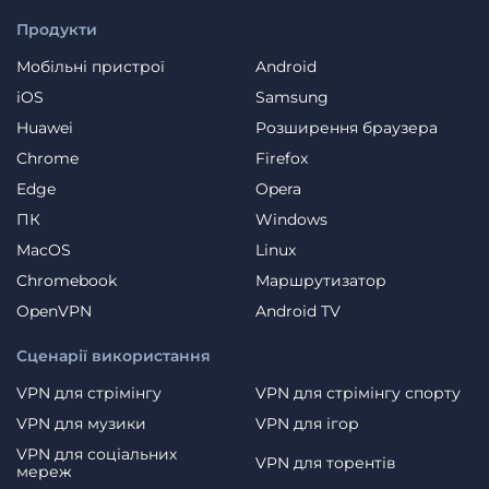
Продукти
Мобільні пристрої
Android
iOS
Samsung
Huawei
Розширення браузера
Chrome
Firefox
Edge
Opera
ПК
Windows
MacOS
Linux
Chromebook
Маршрутизатор
OpenVPN
Android TV
Сценарії використання
VPN для стрімінгу
VPN для стрімінгу спорту
VPN для музики
VPN для ігор
VPN для соціальних
VPN для торентів
мереж