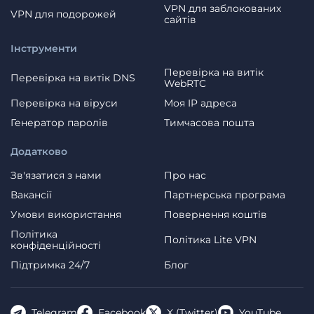
VPN для заблокованих
VPN для подорожей
сайтів
Інструменти
Перевірка на витік
Перевірка на витік DNS
WebRTC
Перевірка на віруси
Моя IP адреса
Генератор паролів
Тимчасова пошта
Додатково
Зв'язатися з нами
Про нас
Вакансії
Партнерська програма
Умови використання
Повернення коштів
Політика
Політика Lite VPN
конфіденційності
Пiдтримка 24/7
Блог
Telegram
Facebook
X (Twitter)
YouTube