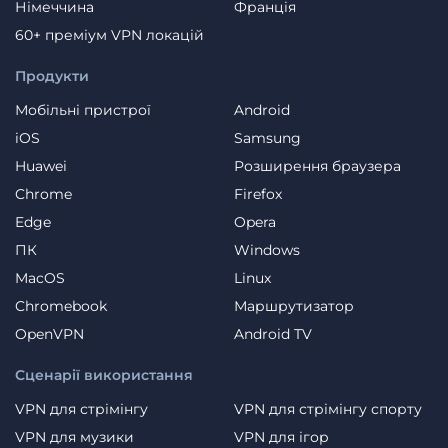
Німеччина
Франція
60+ преміум VPN локацій
Продукти
Мобільні пристрої
Android
iOS
Samsung
Huawei
Розширення браузера
Chrome
Firefox
Edge
Opera
ПК
Windows
MacOS
Linux
Chromebook
Маршрутизатор
OpenVPN
Android TV
Сценарії використання
VPN для стрімінгу
VPN для стрімінгу спорту
VPN для музики
VPN для ігор