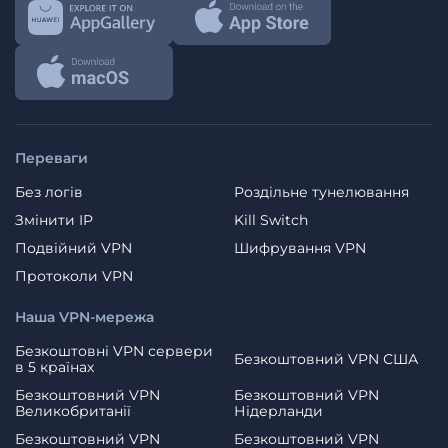
Переваги
Без логів
Роздільне тунелювання
Змінити IP
Kill Switch
Подвійний VPN
Шифрування VPN
Протоколи VPN
Наша VPN-мережа
Безкоштовні VPN сервери
Безкоштовний VPN США
в 5 країнах
Безкоштовний VPN
Безкоштовний VPN
Великобританії
Нідерланди
Безкоштовний VPN
Безкоштовний VPN