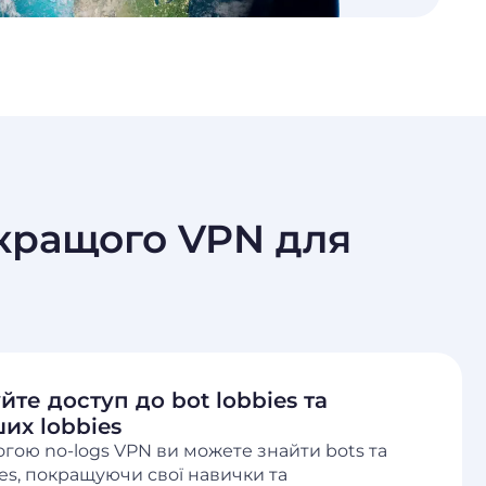
йкращого VPN для
те доступ до bot lobbies та
их lobbies
гою no-logs VPN ви можете знайти bots та
ies, покращуючи свої навички та