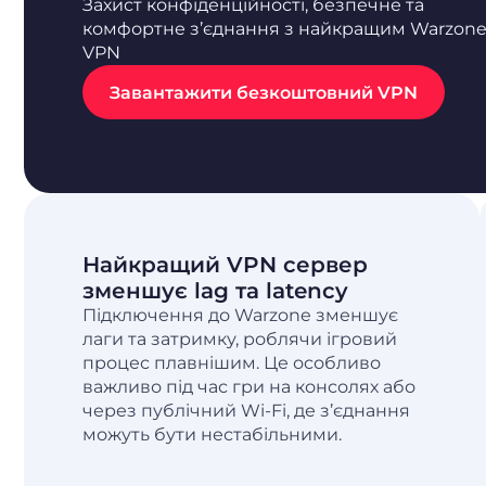
Захист конфіденційності, безпечне та
комфортне з’єднання з найкращим Warzon
VPN
Завантажити безкоштовний VPN
Найкращий VPN сервер
зменшує lag та latency
Підключення до Warzone зменшує
лаги та затримку, роблячи ігровий
процес плавнішим. Це особливо
важливо під час гри на консолях або
через публічний Wi-Fi, де з’єднання
можуть бути нестабільними.