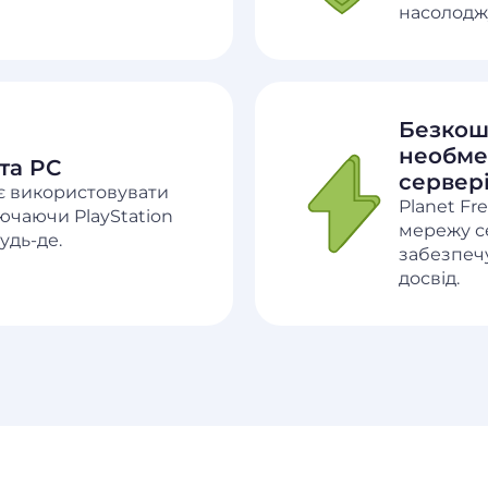
насолодж
Безкош
необме
та PC
сервер
яє використовувати
Planet Fr
ючаючи PlayStation
мережу с
удь-де.
забезпеч
досвід.