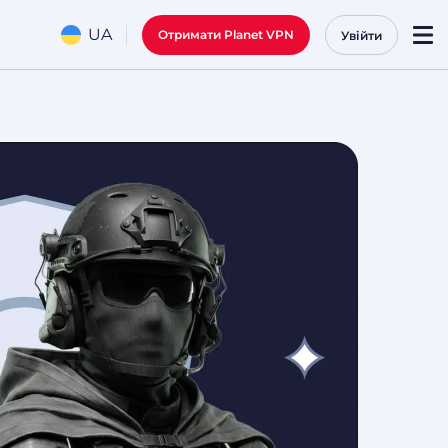
UA
Отримати Planet VPN
Увійти