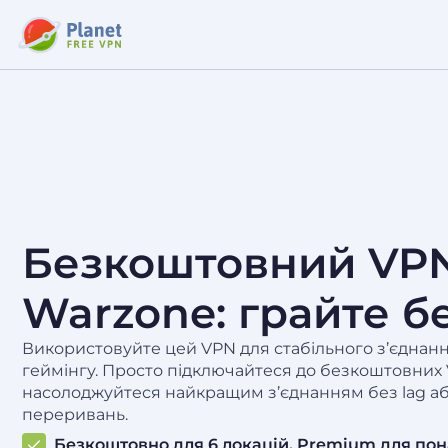
Безкоштовний VP
Warzone: грайте бе
Використовуйте цей VPN для стабільного з’єднан
геймінгу. Просто підключайтеся до безкоштовних 
насолоджуйтеся найкращим з’єднанням без lag або
переривань.
Безкоштовно для 6 локацій. Premium для пон