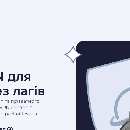
N для
з лагів
ня та приватного
VPN серверів,
 packet loss та
ад 60