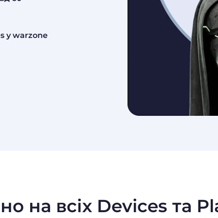
s у warzone
о на всіх Devices та P