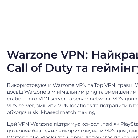
Warzone VPN: Найкра
Call of Duty та геймінг
Використовуючи Warzone VPN та Top VPN, гравці 
досвід Warzone з мінімальним ping та зменшеним 
стабільного VPN server та server network. VPN доп
VPN server, змінити VPN locations та потрапити в bot
обходячи skill-based matchmaking.
Цей VPN Warzone підтримує консолі, такі як PlaySta
дозволяє безпечно використовувати VPN для дзві
Warzone або Black Ops. Сервіс допомагає покращи