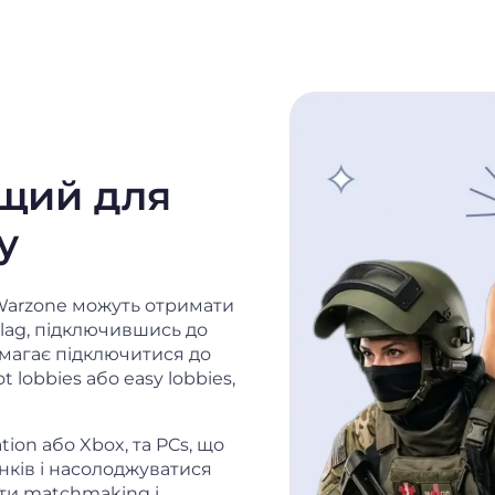
щий для
у
Warzone можуть отримати
lag, підключившись до
омагає підключитися до
 lobbies або easy lobbies,
tion або Xbox, та PCs, що
нків і насолоджуватися
ти matchmaking і