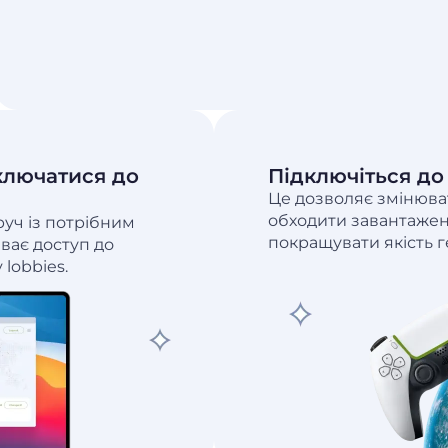
дключатися до
Підключіться до
Це дозволяє змінюва
обходити завантажені
уч із потрібним
покращувати якість г
ває доступ до
 lobbies.