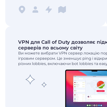
VPN для Call of Duty дозволяє пі
серверів по всьому світу
Ви можете вибрати VPN сервер локацію пор
ігровим сервером. Це зменшує ping і відкри
різних lobbies, включаючи bot lobbies та easy