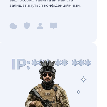
ваші особисті дані та активність
залишатимуться конфіденційними.