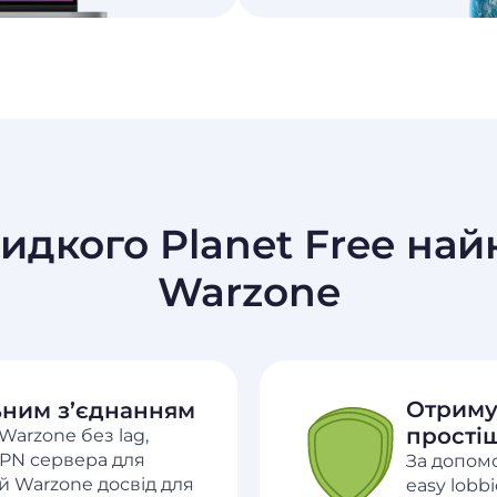
дкого Planet Free на
Warzone
Отримуй
льним з’єднанням
простіш
Warzone без lag,
PN сервера для
За допомо
й Warzone досвід для
easy lobb