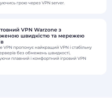
уючись грою через VPN server.
товний VPN Warzone з
женою швидкістю та мережею
ів
ee VPN пропонує найкращий VPN і стабільну
ерверів без обмежень швидкості,
уючи плавний і комфортний ігровий VPN