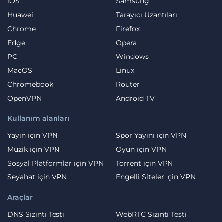
iOS
Samsung
Huawei
Tarayıcı Uzantıları
Chrome
Firefox
Edge
Opera
PC
Windows
MacOS
Linux
Chromebook
Router
OpenVPN
Android TV
Kullanım alanları
Yayın için VPN
Spor Yayını için VPN
Müzik için VPN
Oyun için VPN
Sosyal Platformlar için VPN
Torrent için VPN
Seyahat için VPN
Engelli Siteler için VPN
Araçlar
DNS Sızıntı Testi
WebRTC Sızıntı Testi