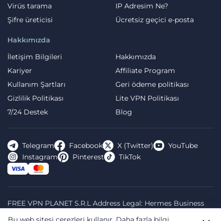
Virüs tarama
IP Adresim Ne?
Şifre üreticisi
Ücretsiz geçici e-posta
Hakkımızda
İletişim Bilgileri
Hakkımızda
Kariyer
Affiliate Program
Kullanım Şartları
Geri ödeme politikası
Gizlilik Politikası
Lite VPN Politikası
7/24 Destek
Blog
Telegram
Facebook
X (Twitter)
YouTube
Instagram
Pinterest
TikTok
FREE VPN PLANET S.R.L Address Legal: Hermes Business
Campus, Sectorul 2, Bulevardul Dimitrie Pompeiu 5-7,
Bu web sitesi çerezleri kullanır.
Daha fazla bilgi