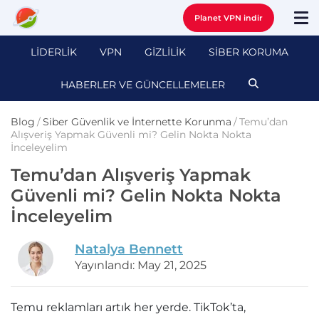
Planet VPN indir
LİDERLİK
VPN
GİZLİLİK
SİBER KORUMA
HABERLER VE GÜNCELLEMELER
Blog
/
Siber Güvenlik ve İnternette Korunma
/
Temu’dan
Alışveriş Yapmak Güvenli mi? Gelin Nokta Nokta
İnceleyelim
Temu’dan Alışveriş Yapmak
Güvenli mi? Gelin Nokta Nokta
İnceleyelim
Natalya Bennett
Yayınlandı: May 21, 2025
Temu reklamları artık her yerde. TikTok’ta,