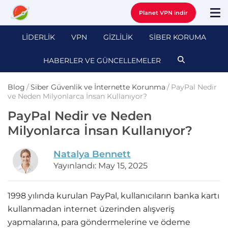
Planet VPN indir
LİDERLİK
VPN
GİZLİLİK
SİBER KORUMA
HABERLER VE GÜNCELLEMELER
Blog
/
Siber Güvenlik ve İnternette Korunma
/
PayPal Nedir
ve Neden Milyonlarca İnsan Kullanıyor?
PayPal Nedir ve Neden
Milyonlarca İnsan Kullanıyor?
Natalya Bennett
Yayınlandı: May 15, 2025
1998 yılında kurulan PayPal, kullanıcıların banka kartı
kullanmadan internet üzerinden alışveriş
yapmalarına, para göndermelerine ve ödeme