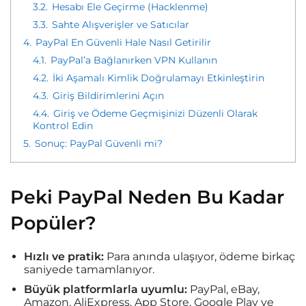
3.2.
Hesabı Ele Geçirme (Hacklenme)
3.3.
Sahte Alışverişler ve Satıcılar
4.
PayPal En Güvenli Hale Nasıl Getirilir
4.1.
PayPal’a Bağlanırken VPN Kullanın
4.2.
İki Aşamalı Kimlik Doğrulamayı Etkinleştirin
4.3.
Giriş Bildirimlerini Açın
4.4.
Giriş ve Ödeme Geçmişinizi Düzenli Olarak
Kontrol Edin
5.
Sonuç: PayPal Güvenli mi?
Peki PayPal Neden Bu Kadar
Popüler?
Hızlı ve pratik:
Para anında ulaşıyor, ödeme birkaç
saniyede tamamlanıyor.
Büyük platformlarla uyumlu:
PayPal, eBay,
Amazon, AliExpress, App Store, Google Play ve