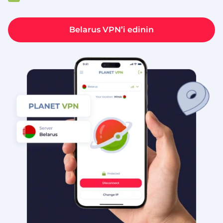
Belarus VPN’i edinin