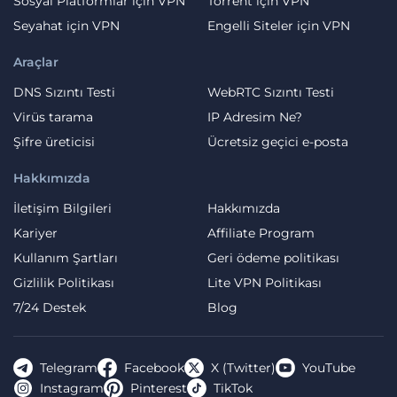
Sosyal Platformlar için VPN
Torrent için VPN
Seyahat için VPN
Engelli Siteler için VPN
Araçlar
DNS Sızıntı Testi
WebRTC Sızıntı Testi
Virüs tarama
IP Adresim Ne?
Şifre üreticisi
Ücretsiz geçici e-posta
Hakkımızda
İletişim Bilgileri
Hakkımızda
Kariyer
Affiliate Program
Kullanım Şartları
Geri ödeme politikası
Gizlilik Politikası
Lite VPN Politikası
7/24 Destek
Blog
Telegram
Facebook
X (Twitter)
YouTube
Instagram
Pinterest
TikTok