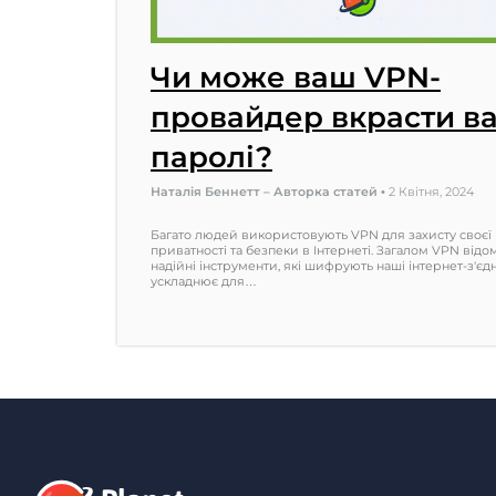
Чи може ваш VPN-
провайдер вкрасти в
паролі?
Наталія Беннетт – Авторка статей
•
2 Квітня, 2024
Багато людей використовують VPN для захисту своєї
приватності та безпеки в Інтернеті. Загалом VPN відом
надійні інструменти, які шифрують наші інтернет-з'єд
ускладнює для…