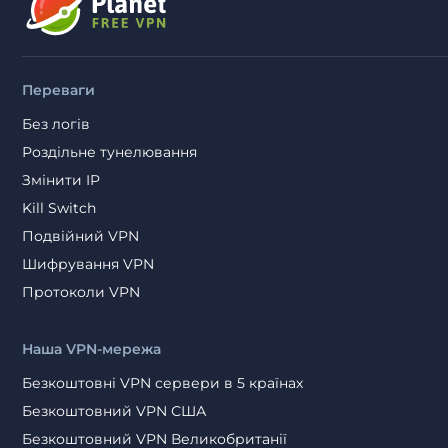
Переваги
Без логів
Роздільне тунелювання
Змінити IP
Kill Switch
Подвійний VPN
Шифрування VPN
Протоколи VPN
Наша VPN-мережа
Безкоштовні VPN сервери в 5 країнах
Безкоштовний VPN США
Безкоштовний VPN Великобританії