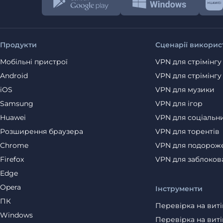
Продукти
Сценарії викорис
Мобільні пристрої
VPN для стрімінгу
Android
VPN для стрімінгу
iOS
VPN для музики
Samsung
VPN для ігор
Huawei
VPN для соціальн
Розширення браузера
VPN для торентів
Chrome
VPN для подорож
Firefox
VPN для заблоков
Edge
Opera
Інструменти
ПК
Перевірка на вит
Windows
Перевірка на вит