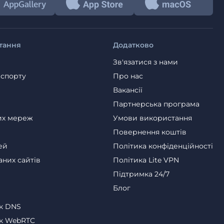
тання
Додатково
Зв'язатися з нами
 спорту
Про нас
Вакансії
Партнерська програма
их мереж
Умови використання
Повернення коштів
ей
Політика конфіденційності
аних сайтів
Політика Lite VPN
Пiдтримка 24/7
Блог
ік DNS
ік WebRTC