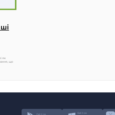
аші
і як
нання, що