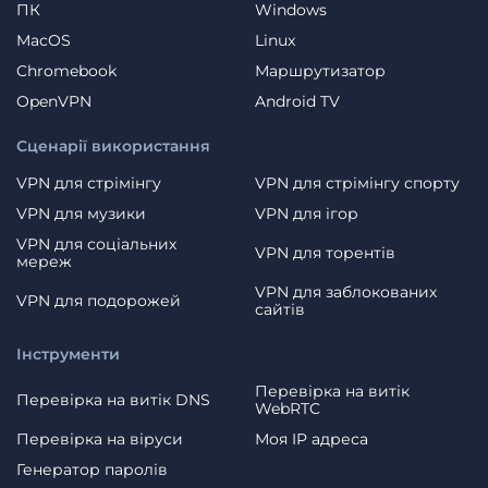
ПК
Windows
MacOS
Linux
Chromebook
Маршрутизатор
OpenVPN
Android TV
Сценарії використання
VPN для стрімінгу
VPN для стрімінгу спорту
VPN для музики
VPN для ігор
VPN для соціальних
VPN для торентів
мереж
VPN для заблокованих
VPN для подорожей
сайтів
Інструменти
Перевірка на витік
Перевірка на витік DNS
WebRTC
Перевірка на віруси
Моя IP адреса
Генератор паролів