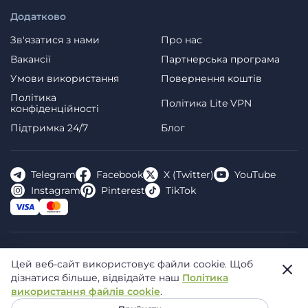
Додатково
Зв'язатися з нами
Про нас
Вакансії
Партнерська програма
Умови використання
Повернення коштів
Політика
Політика Lite VPN
конфіденційності
Пiдтримка 24/7
Блог
Telegram
Facebook
X (Twitter)
YouTube
Instagram
Pinterest
TikTok
FREE VPN PLANET S.R.L Address Legal: Hermes Business
Цей веб-сайт використовує файли cookie.
Щоб
Campus, Sectorul 2, Bulevardul Dimitrie Pompeiu 5-7,
дізнатися більше, відвідайте наш
Політика
Bucharest, Romania, 020335. Reg.N, 44667783
використання файлів cookie
.
© 2026 Planet VPN. All rights reserved.