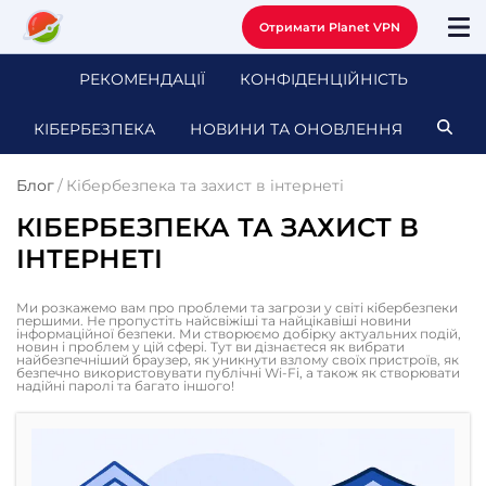
Отримати Planet VPN
РЕКОМЕНДАЦІЇ
КОНФІДЕНЦІЙНІСТЬ
КІБЕРБЕЗПЕКА
НОВИНИ ТА ОНОВЛЕННЯ
Блог
/
Кібербезпека та захист в інтернеті
КІБЕРБЕЗПЕКА ТА ЗАХИСТ В
ІНТЕРНЕТІ
Ми розкажемо вам про проблеми та загрози у світі кібербезпеки
першими. Не пропустіть найсвіжіші та найцікавіші новини
інформаційної безпеки. Ми створюємо добірку актуальних подій,
новин і проблем у цій сфері. Тут ви дізнаєтеся як вибрати
найбезпечніший браузер, як уникнути взлому своїх пристроїв, як
безпечно використовувати публічні Wi-Fi, а також як створювати
надійні паролі та багато іншого!