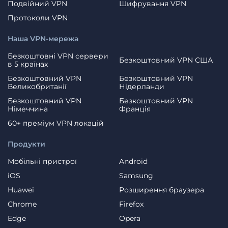
Подвійний VPN
Шифрування VPN
Протоколи VPN
Наша VPN-мережа
Безкоштовні VPN сервери
Безкоштовний VPN США
в 5 країнах
Безкоштовний VPN
Безкоштовний VPN
Великобританії
Нідерланди
Безкоштовний VPN
Безкоштовний VPN
Німеччина
Франція
60+ преміум VPN локацій
Продукти
Мобільні пристрої
Android
iOS
Samsung
Huawei
Розширення браузера
Chrome
Firefox
Edge
Opera