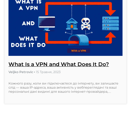
What Is a VPN and What Does It Do?
Veljko Petrovic
•
15 Травня, 2023
Кожного разу, коли ви підключаєтеся до інтернету, ви залишаєте
слід — ваша IP-адреса, ваша активність у вебпереглядачі та ваші
персональні дані видимі для вашого інтернет-провайдера,…