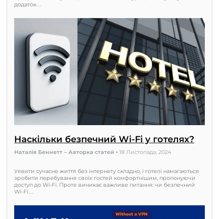
додаток…
Наскільки безпечний Wi-Fi у готелях?
Наталія Беннетт – Авторка статей
•
18 Листопада, 2024
Уявити сучасне життя без інтернету складно, і готелі намагаються
зробити перебування своїх гостей комфортнішим, пропонуючи
доступ до Wi-Fi. Проте виникає важливе питання: чи безпечний
Wi-Fi…