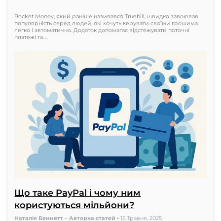
Rocket Money, який раніше називався Truebill, швидко завоював
популярність серед людей, які хочуть керувати своїми грошима
легко і автоматично. Додаток допомагає відстежувати поточні
платежі та…
Що таке PayPal і чому ним
користуються мільйони?
Наталія Беннетт – Авторка статей
•
15 Травня, 2025