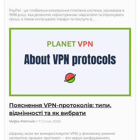
PayPal - це глобальна електронна платіжна система, заснована в
1998 році, яка дозволяє користувачам надсилати та отримувати
гроші, а також оплачувати товари та послуги в…
Пояснення VPN-протоколів: типи,
відмінності та як вибрати
Veljko Petrovic
•
7 Січня, 2025
Щоразу, коли ви використовуєте VPN, у фоновому режимі
непомітно працює протокол — він керує шифруванням,