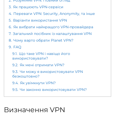
2.
Розуміння VPN: Повний огляд
3.
Як працюють VPN-сервіси
4.
Переваги VPN: Security, Anonymity, та інше
5.
Варіанти використання VPN
6.
Як вибрати найкращого VPN-провайдера
7.
Загальний посібник із налаштування VPN
8.
Чому варто обрати Planet VPN?
9.
FAQ
9.1.
Що таке VPN і навіщо його
використовувати?
9.2.
Як мені отримати VPN?
9.3.
Чи можу я використовувати VPN
безкоштовно?
9.4.
Як увімкнути VPN?
9.5.
Чи законно використовувати VPN?
Визначення VPN