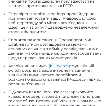
уникайте провайдерів, які покладаються на
застарілі протоколи, такі як PPTP.
Перевірена політика no-logs: провайдер не
повинен записувати вашу IP-адресу, історію
веб-перегляду або мітки часу з’єднання — в
ідеалі це має бути підтверджено незалежним
стороннім аудитом.
Сприятлива юрисдикція: Провайдери, чиї
штаб-квартири розташовані за межами
основних альянсів з обміну розвідувальними
даними, мають менше юридичних зобов’язань
щодо передачі даних користувачів.
Аварійний вимикач
(Kill switch):
функція Kill
switch розриває ваше інтернет-з’єднання,
якщо VPN вимикається, запобігаючи
розкриттю вашої справжньої IP-адреси під час
розриву з’єднання.
Підходить для вашого use case: враховуйте
кількість серверів, speed, підтримку пристроїв
та ease of use. Безпечний VPN, яким вам важко
користуватися, — це той, яким ви не будете