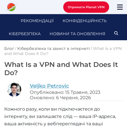
Отримати Planet VPN
РЕКОМЕНДАЦІЇ
КОНФІДЕНЦІЙНІСТЬ
КІБЕРБЕЗПЕКА
НОВИНИ ТА ОНОВЛЕННЯ
Блог
/
Кібербезпека та захист в інтернеті
/
What Is a VPN
and What Does It Do?
What Is a VPN and What Does It
Do?
Veljko Petrovic
Опубліковано: 15 Травня, 2023
Оновлено: 6 Червня, 2026
Кожного разу, коли ви підключаєтеся до
інтернету, ви залишаєте слід — ваша IP-адреса,
ваша активність у вебпереглядачі та ваші