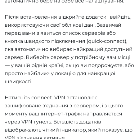
автоматично бере на себе все налаштування.
Після встановлення відкрийте додаток і ввійдіть,
використовуючи свої облікові дані. Зазвичай
перед вами з’явиться список серверів або
кнопка швидкого підключення (quick-connect),
яка автоматично вибирає найкращий доступний
сервер. Виберіть сервер у потрібному вам місці
— у вашій рідній країні, якщо ви подорожуєте, або
просто найближчу локацію для найкращої
швидкості.
Натисніть connect. VPN встановлює
зашифроване з’єднання з сервером, і з цього
моменту ваш інтернет-трафік направляється
через VPN тунель. Більшість додатків
відображають чіткий індикатор, який показує, що
VPN з’єднання активне.