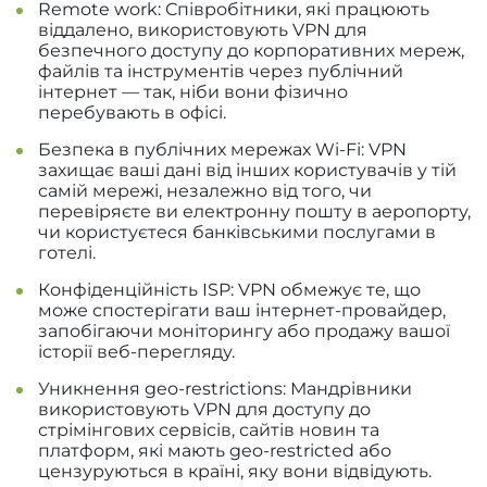
Remote work: Співробітники, які працюють
віддалено, використовують VPN для
безпечного доступу до корпоративних мереж,
файлів та інструментів через публічний
інтернет — так, ніби вони фізично
перебувають в офісі.
Безпека в публічних мережах Wi-Fi: VPN
захищає ваші дані від інших користувачів у тій
самій мережі, незалежно від того, чи
перевіряєте ви електронну пошту в аеропорту,
чи користуєтеся банківськими послугами в
готелі.
Конфіденційність ISP: VPN обмежує те, що
може спостерігати ваш інтернет-провайдер,
запобігаючи моніторингу або продажу вашої
історії веб-перегляду.
Уникнення geo-restrictions: Мандрівники
використовують VPN для доступу до
стрімінгових сервісів, сайтів новин та
платформ, які мають geo-restricted або
цензуруються в країні, яку вони відвідують.