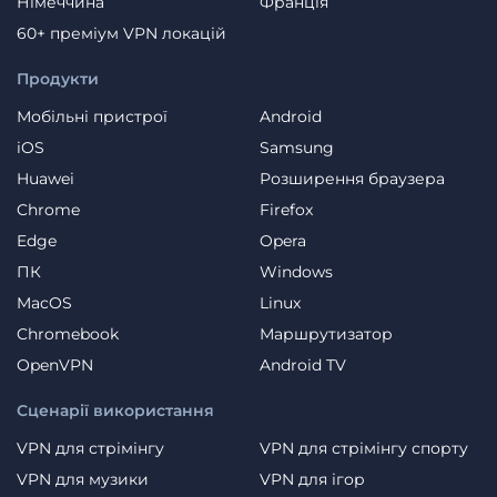
Німеччина
Франція
60+ преміум VPN локацій
Продукти
Мобільні пристрої
Android
iOS
Samsung
Huawei
Розширення браузера
Chrome
Firefox
Edge
Opera
ПК
Windows
MacOS
Linux
Chromebook
Маршрутизатор
OpenVPN
Android TV
Сценарії використання
VPN для стрімінгу
VPN для стрімінгу спорту
VPN для музики
VPN для ігор