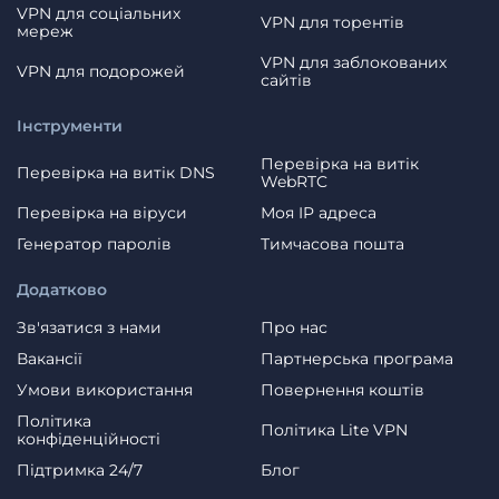
VPN для соціальних
VPN для торентів
мереж
VPN для заблокованих
VPN для подорожей
сайтів
Інструменти
Перевірка на витік
Перевірка на витік DNS
WebRTC
Перевірка на віруси
Моя IP адреса
Генератор паролів
Тимчасова пошта
Додатково
Зв'язатися з нами
Про нас
Вакансії
Партнерська програма
Умови використання
Повернення коштів
Політика
Політика Lite VPN
конфіденційності
Пiдтримка 24/7
Блог