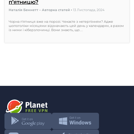
п’ятницю?
Наталія Беннетт – Авторка статей
•
13 Листопада, 2024
Чорна п'ятниця вже на порозі. Чекаєте з нетерпінням? Адже
шопоголіки місяцями відзначають цей день у календарях, а разом
із ними і кіберзлочинці. Вони знають, що…