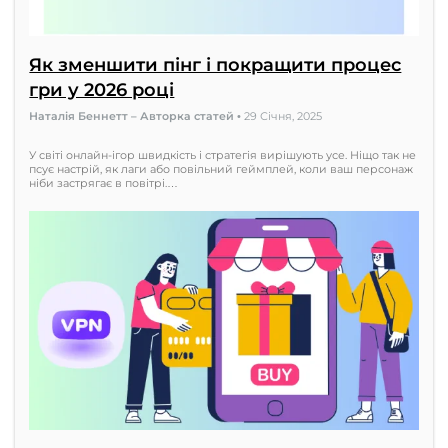
Як зменшити пінг і покращити процес
гри у 2026 році
Наталія Беннетт – Авторка статей
•
29 Січня, 2025
У світі онлайн-ігор швидкість і стратегія вирішують усе. Ніщо так не
псує настрій, як лаги або повільний геймплей, коли ваш персонаж
ніби застрягає в повітрі.…