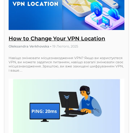
How to Change Your VPN Location
Oleksandra Verkhovska
•
19 Лютого, 2025
Навіщо змінювати місцезнаходження VPN? Якщо ви користуєтеся
VPN, ви можете задатися питанням, навіщо взагалі змінювати своє
місцезнаходження. Зрештою, ви вже захищені шифруванням VPN,
і ваше…