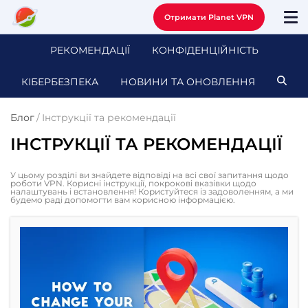
Отримати Planet VPN
РЕКОМЕНДАЦІЇ
КОНФІДЕНЦІЙНІСТЬ
КІБЕРБЕЗПЕКА
НОВИНИ ТА ОНОВЛЕННЯ
Блог
/
Інструкції та рекомендації
ІНСТРУКЦІЇ ТА РЕКОМЕНДАЦІЇ
У цьому розділі ви знайдете відповіді на всі свої запитання щодо
роботи VPN. Корисні інструкції, покрокові вказівки щодо
налаштувань і встановлення! Користуйтеся із задоволенням, а ми
будемо раді допомогти вам корисною інформацією.