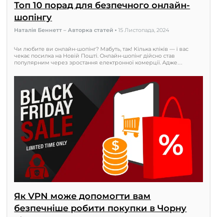
Топ 10 порад для безпечного онлайн-
шопінгу
Наталія Беннетт – Авторка статей
•
15 Листопада, 2024
Чи любите ви онлайн-шопінг? Мабуть, так! Кілька кліків — і вас
чекає посилка на Новій Пошті. Онлайн-шопінг дійсно став
популярним через зростання електронної комерції. Адже…
Як VPN може допомогти вам
безпечніше робити покупки в Чорну