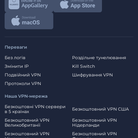
Переваги
Без логів
Роздільне тунелювання
Змінити IP
Kill Switch
Подвійний VPN
Шифрування VPN
Протоколи VPN
Наша VPN-мережа
Безкоштовні VPN сервери
Безкоштовний VPN США
в 5 країнах
Безкоштовний VPN
Безкоштовний VPN
Великобританії
Нідерланди
Безкоштовний VPN
Безкоштовний VPN