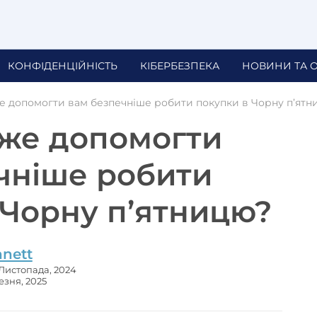
КОНФІДЕНЦІЙНІСТЬ
КІБЕРБЕЗПЕКА
НОВИНИ ТА 
е допомогти вам безпечніше робити покупки в Чорну п’ятн
же допомогти
чніше робити
 Чорну п’ятницю?
nnett
 Листопада, 2024
езня, 2025