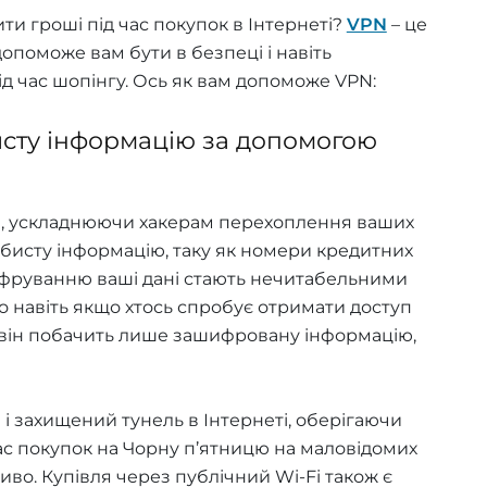
ти гроші під час покупок в Інтернеті?
VPN
– це
опоможе вам бути в безпеці і навіть
д час шопінгу. Ось як вам допоможе VPN:
исту інформацію за допомогою
, ускладнюючи хакерам перехоплення ваших
обисту інформацію, таку як номери кредитних
ифруванню ваші дані стають нечитабельними
що навіть якщо хтось спробує отримати доступ
, він побачить лише зашифровану інформацію,
і захищений тунель в Інтернеті, оберігаючи
 час покупок на Чорну п’ятницю на маловідомих
во. Купівля через публічний Wi-Fi також є