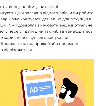
ть цінову політику на основі
гують ціни залежно від того, звідки ви робите
товар може коштувати дешевше для покупців в
 іншій. VPN дозволяє змінювати ваше віртуальне
гу переглядати ціни так, ніби ви знаходитесь
о корисно для купівлі електроніки,
 бронювання подорожей або предметів
во відрізняються.