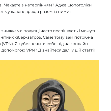
зі. Чекаєте з нетерпінням? Адже шопоголіки
нь у календарях, а разом із ними і
а знижками покупці часто поспішають і можуть
ітних кібер-загроз. Саме тому вам потрібна
(VPN). Як убезпечити себе під час онлайн-
 допомогою VPN? Дізнайтеся далі у цій статті!