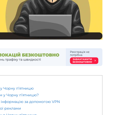
у Чорну п’ятницю
м у Чорну п’ятницю?
у інформацію за допомогою VPN
ої реклами
гу в Чорну п’ятницю