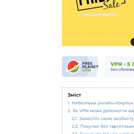
Зміст
1.
Небезпеки онлайн-покупок 
2.
Як VPN може допомогти ва
2.1.
Захистіть свою особист
2.2.
Покупки без таргетован
2.3.
Економте під час шопін