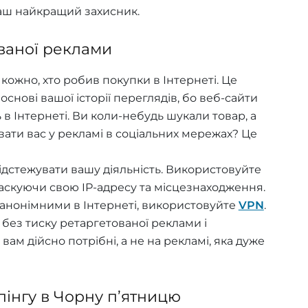
аш найкращий захисник.
ваної реклами
кожно, хто робив покупки в Інтернеті. Це
основі вашої історії переглядів, бо веб-сайти
 в Інтернеті. Ви коли-небудь шукали товар, а
вати вас у рекламі в соціальних мережах? Це
ідстежувати вашу діяльність. Використовуйте
маскуючи свою IP-адресу та місцезнаходження.
анонімними в Інтернеті, використовуйте
VPN
.
без тиску ретаргетованої реклами і
 вам дійсно потрібні, а не на рекламі, яка дуже
пінгу в Чорну п’ятницю