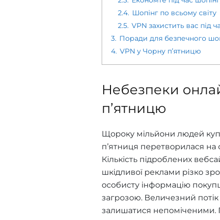
2.4.
Шопінг по всьому світу
2.5.
VPN захистить вас під ч
3.
Поради для безпечного шоп
4.
VPN у Чорну п’ятницю
Небезпеки онлай
п’ятницю
Щороку мільйони людей купу
п’ятниця перетворилася на 
Кількість підроблених вебса
шкідливої реклами різко зр
особисту інформацію покупців
загрозою. Величезний потік
залишатися непоміченими. П