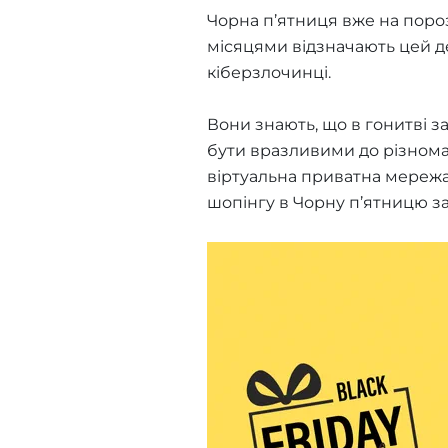
Чорна п’ятниця вже на поро
місяцями відзначають цей де
кіберзлочинці.
Вони знають, що в гонитві з
бути вразливими до різноман
віртуальна приватна мережа 
шопінгу в Чорну п’ятницю за