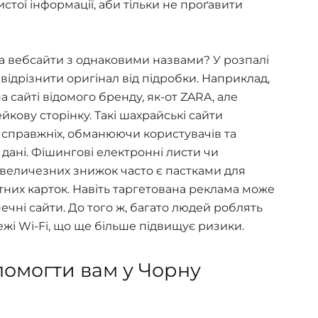
тої інформації, аби тільки не проґавити
а вебсайти з однаковими назвами? У розпалі
ідрізнити оригінал від підробки. Наприклад,
 сайті відомого бренду, як-от ZARA, але
кову сторінку. Такі шахрайські сайти
 справжніх, обманюючи користувачів та
дані. Фішингові електронні листи чи
величезних знижок часто є пастками для
тних карток. Навіть таргетована реклама може
чні сайти. До того ж, багато людей роблять
жі Wi-Fi, що ще більше підвищує ризики.
омогти вам у Чорну