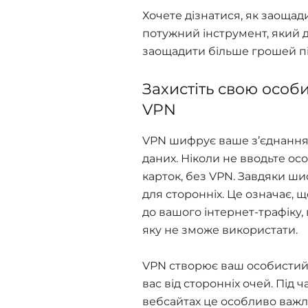
Хочете дізнатися, як заощади
потужний інструмент, який д
заощадити більше грошей пі
Захистіть свою особ
VPN
VPN шифрує ваше з’єднання
даних. Ніколи не вводьте ос
карток, без VPN. Завдяки ш
для сторонніх. Це означає, 
до вашого інтернет-трафіку
яку не зможе використати.
VPN створює ваш особистий 
вас від сторонніх очей. Під
вебсайтах це особливо важли