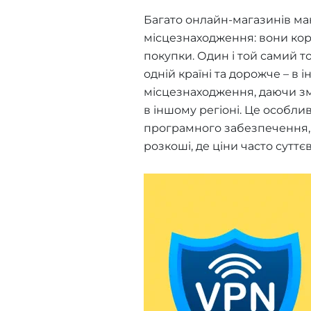
Багато онлайн-магазинів маю
місцезнаходження: вони кори
покупки. Один і той самий 
одній країні та дорожче – в
місцезнаходження, даючи змо
в іншому регіоні. Це особлив
програмного забезпечення,
розкоші, де ціни часто суттє