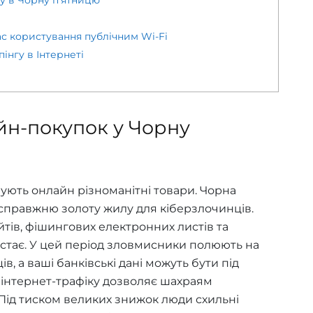
ас користування публічним Wi-Fi
інгу в Інтернеті
н-покупок у Чорну
ють онлайн різноманітні товари. Чорна
справжню золоту жилу для кіберзлочинців.
йтів, фішингових електронних листів та
остає. У цей період зловмисники полюють на
, а ваші банківські дані можуть бути під
 інтернет-трафіку дозволяє шахраям
ід тиском великих знижок люди схильні