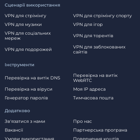
Сценарії використання
VPN для стрімінгу
VPN для стрімінгу спорту
VPN для музики
VPN для ігор
VPN для соціальних
VPN для торентів
мереж
VPN для заблокованих
VPN для подорожей
сайтів
Інструменти
Перевірка на витік
Перевірка на витік DNS
WebRTC
Перевірка на віруси
Моя IP адреса
Генератор паролів
Тимчасова пошта
Додатково
Зв'язатися з нами
Про нас
Вакансії
Партнерська програма
Умови використання
Повернення коштів