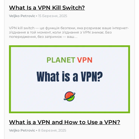
What Is a VPN Kill Switch?
Veljko Petrovic
•
15 Березня, 2025
VPN kill switch — це функція безпеки, яка розриває ваше інтернет-
з’єднання в той момент, коли з’єднання з VPN зникає. Без
попередження, без затримок — ваш…
What is a VPN and How to Use a VPN?
Veljko Petrovic
•
8 Березня, 2025