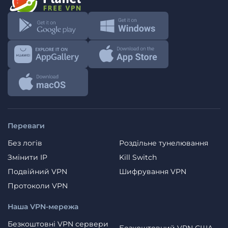
Переваги
Без логів
Роздільне тунелювання
Змінити IP
Kill Switch
Подвійний VPN
Шифрування VPN
Протоколи VPN
Наша VPN-мережа
Безкоштовні VPN сервери
Безкоштовний VPN США