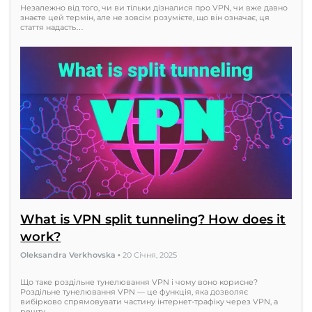
Незалежно від того, чи ви тільки дізналися про VPN, чи вже давно
знаєте цей термін, але не зовсім розумієте, що він означає, ця
стаття надасть…
What is VPN split tunneling? How does it
work?
Oleksandra Verkhovska
•
20 Січня, 2025
Що таке роздільне тунелювання VPN і чому воно корисне?
Роздільне тунелювання VPN — це функція, яка дозволяє
вибірково спрямовувати частину інтернет-трафіку через VPN, а
решту…