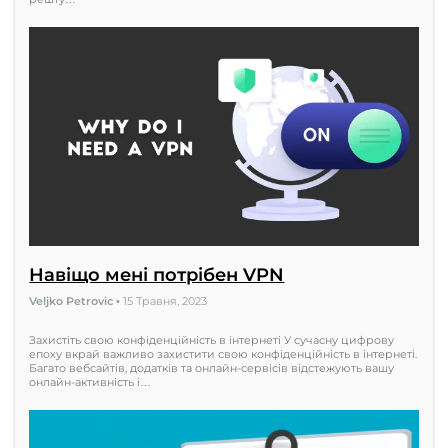
Навіщо мені потрібен VPN
Veljko Petrovic
•
15 Травня, 2023
Захистіть свою конфіденційність в інтернеті У сучасну цифрову
епоху вкрай важливо захистити свою конфіденційність в інтернеті.
Багато вебсайтів, додатків та онлайн-сервісів відстежують вашу
онлайн-активність і…