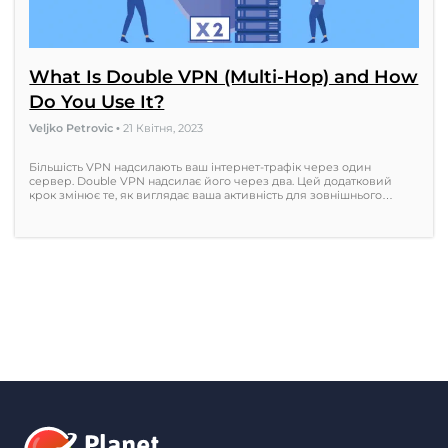
What Is Double VPN (Multi-Hop) and How
Do You Use It?
Veljko Petrovic
•
21 Квітня, 2023
Більшість VPN надсилають ваш інтернет-трафік через один
сервер. Double VPN надсилає його через два. Цей додатковий
крок змінює те, як виглядає ваша активність для зовнішнього…