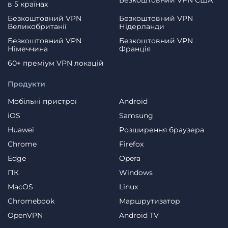
в 5 країнах
Безкоштовний VPN
Безкоштовний VPN
Великобританії
Нідерланди
Безкоштовний VPN
Безкоштовний VPN
Німеччина
Франція
60+ преміум VPN локацій
Продукти
Мобільні пристрої
Android
iOS
Samsung
Huawei
Розширення браузера
Chrome
Firefox
Edge
Opera
ПК
Windows
MacOS
Linux
Chromebook
Маршрутизатор
OpenVPN
Android TV