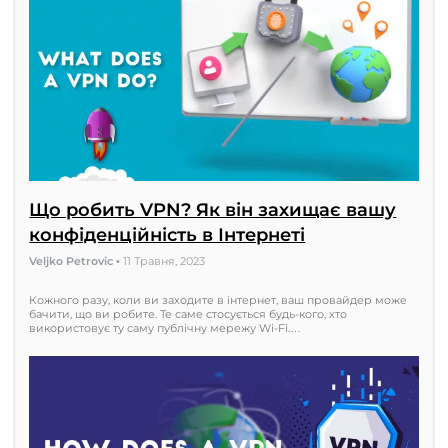
Що робить VPN? Як він захищає вашу
конфіденційність в Інтернеті
Veljko Petrovic
•
11 Травня, 2023
Кожного разу, коли ви заходите в інтернет, ваш провайдер може
бачити, що ви робите. Те саме стосується будь-кого, хто
використовує ту саму публічну мережу Wi-Fi.…