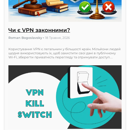
Чи є VPN законними?
Roman Bogoslavsky
•
18 Травня, 2026
Користування VPN є легальним у більшості країн. Мільйони людей
щодня використовують їх, щоб захистити свої дані в публічному
Wi-Fi, зберегти приватність перегляду та отримувати доступ…