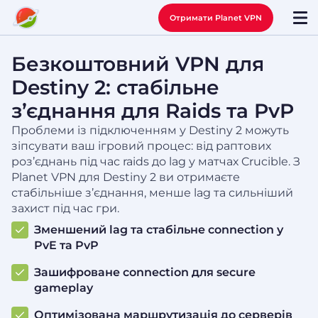
Отримати Planet VPN
Безкоштовний VPN для
Destiny 2: стабільне
з’єднання для Raids та PvP
Проблеми із підключенням у Destiny 2 можуть
зіпсувати ваш ігровий процес: від раптових
роз’єднань під час raids до lag у матчах Crucible. З
Planet VPN для Destiny 2 ви отримаєте
стабільніше з’єднання, менше lag та сильніший
захист під час гри.
Зменшений lag та стабільне connection у
PvE та PvP
Зашифроване connection для secure
gameplay
Оптимізована маршрутизація до серверів