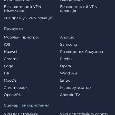
Безкоштовний VPN
Безкоштовний VPN
Німеччина
Франція
60+ преміум VPN локацій
Продукти
Мобільні пристрої
Android
iOS
Samsung
Huawei
Розширення браузера
Chrome
Firefox
Edge
Opera
ПК
Windows
MacOS
Linux
Chromebook
Маршрутизатор
OpenVPN
Android TV
Сценарії використання
VPN для стрімінгу
VPN для стрімінгу спорту