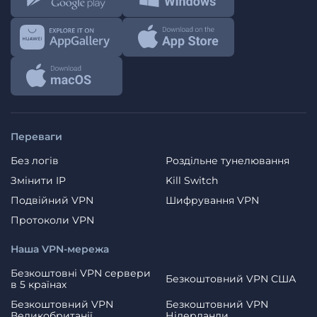
Переваги
Без логів
Роздільне тунелювання
Змінити IP
Kill Switch
Подвійний VPN
Шифрування VPN
Протоколи VPN
Наша VPN-мережа
Безкоштовні VPN сервери
Безкоштовний VPN США
в 5 країнах
Безкоштовний VPN
Безкоштовний VPN
Великобританії
Нідерланди