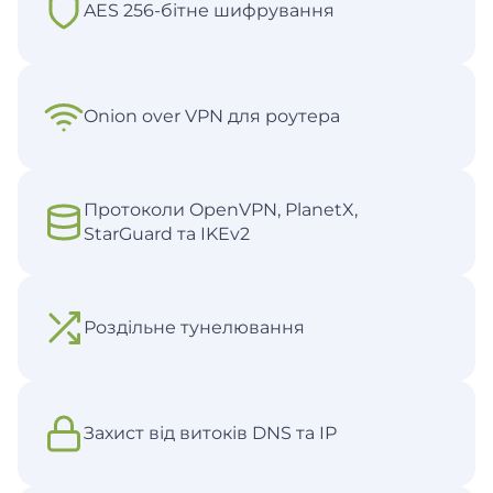
AES 256-бітне шифрування
Onion over VPN для роутера
Протоколи OpenVPN, PlanetX,
StarGuard та IKEv2
Роздільне тунелювання
Захист від витоків DNS та IP