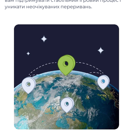
вам підтримувати стабільний ігровий процес і
уникати неочікуваних переривань.