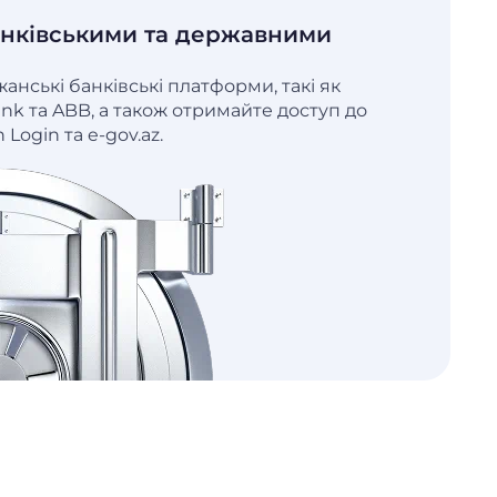
анківськими та державними
анські банківські платформи, такі як
ank та ABB, а також отримайте доступ до
 Login та e-gov.az.