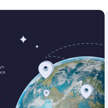
уп
ися