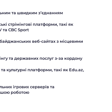
льним та швидким з’єднанням
кі стрімінгові платформи, такі як
V та CBC Sport
рбайджанських веб-сайтах з місцевими
нгу та державних послуг з-за кордону
та культурні платформи, такі як Edu.az,
ьних ігрових серверів та
ішою роботою