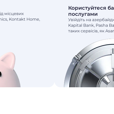
Користуйтеся б
послугами
д місцевих
nics, Kontakt Home,
Увійдіть на азербайдж
Kapital Bank, Pasha B
таких сервісів, як Asan