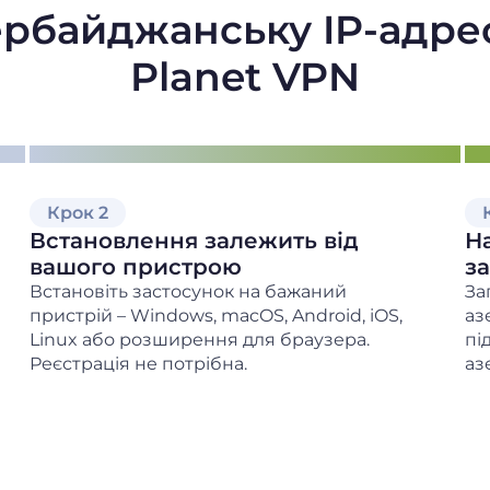
ербайджанську IP-адре
Planet VPN
Крок 2
Встановлення залежить від
Н
вашого пристрою
з
Встановіть застосунок на бажаний
За
пристрій – Windows, macOS, Android, iOS,
аз
Linux або розширення для браузера.
пі
Реєстрація не потрібна.
аз