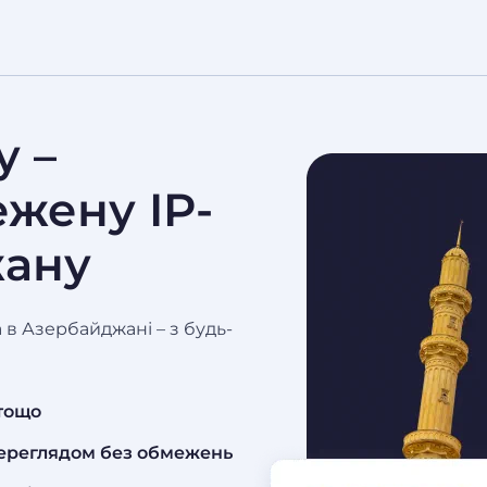
 –
жену IP-
жану
в Азербайджані – з будь-
 тощо
ереглядом без обмежень