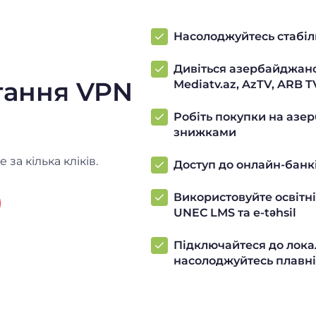
Насолоджуйтесь стабі
Дивіться азербайджансь
тання VPN
Mediatv.az, AzTV, ARB T
Робіть покупки на азе
знижками
а кілька кліків.
Доступ до онлайн-банкі
Використовуйте освітні 
UNEC LMS та e-təhsil
Підключайтеся до локал
насолоджуйтесь плавн