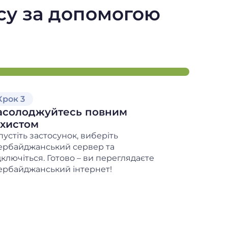
су за допомогою
Крок 3
асолоджуйтесь повним
ахистом
пустіть застосунок, виберіть
ербайджанський сервер та
дключіться. Готово – ви переглядаєте
ербайджанський інтернет!