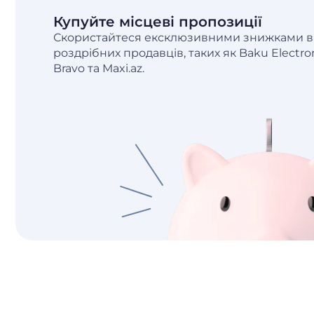
Купуйте місцеві пропозиції
Скористайтеся ексклюзивними знижками ві
роздрібних продавців, таких як Baku Electro
Bravo та Maxi.az.