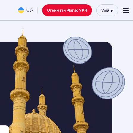
UA
Отримати Planet VPN
Увійти