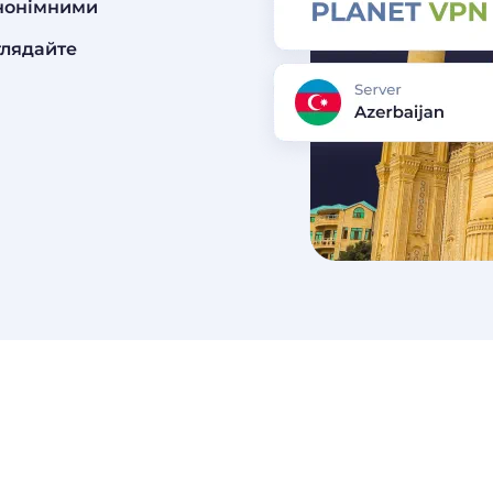
анонімними
глядайте