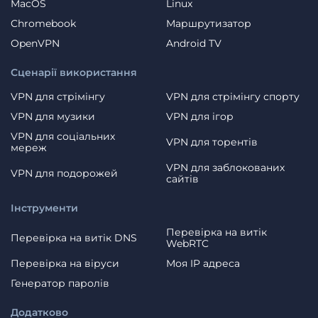
MacOS
Linux
Chromebook
Маршрутизатор
OpenVPN
Android TV
Сценарії використання
VPN для стрімінгу
VPN для стрімінгу спорту
VPN для музики
VPN для ігор
VPN для соціальних
VPN для торентів
мереж
VPN для заблокованих
VPN для подорожей
сайтів
Інструменти
Перевірка на витік
Перевірка на витік DNS
WebRTC
Перевірка на віруси
Моя IP адреса
Генератор паролів
Додатково