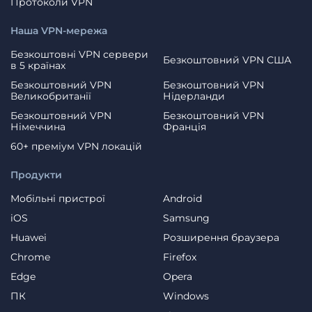
Протоколи VPN
Наша VPN-мережа
Безкоштовні VPN сервери
Безкоштовний VPN США
в 5 країнах
Безкоштовний VPN
Безкоштовний VPN
Великобританії
Нідерланди
Безкоштовний VPN
Безкоштовний VPN
Німеччина
Франція
60+ преміум VPN локацій
Продукти
Мобільні пристрої
Android
iOS
Samsung
Huawei
Розширення браузера
Chrome
Firefox
Edge
Opera
ПК
Windows