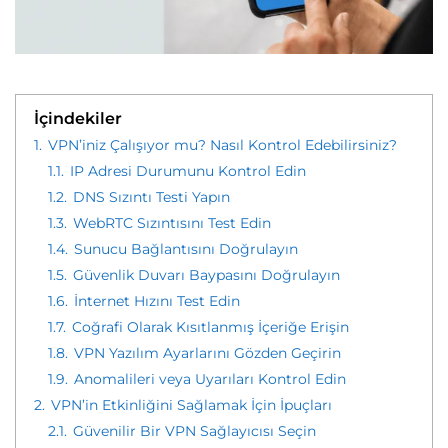
İçindekiler
1.
VPN’iniz Çalışıyor mu? Nasıl Kontrol Edebilirsiniz?
1.1.
IP Adresi Durumunu Kontrol Edin
1.2.
DNS Sızıntı Testi Yapın
1.3.
WebRTC Sızıntısını Test Edin
1.4.
Sunucu Bağlantısını Doğrulayın
1.5.
Güvenlik Duvarı Baypasını Doğrulayın
1.6.
İnternet Hızını Test Edin
1.7.
Coğrafi Olarak Kısıtlanmış İçeriğe Erişin
1.8.
VPN Yazılım Ayarlarını Gözden Geçirin
1.9.
Anomalileri veya Uyarıları Kontrol Edin
2.
VPN’in Etkinliğini Sağlamak İçin İpuçları
2.1.
Güvenilir Bir VPN Sağlayıcısı Seçin