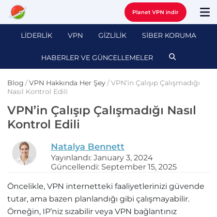
Planet VPN indir
LİDERLİK
VPN
GİZLİLİK
SİBER KORUMA
HABERLER VE GÜNCELLEMELER
Blog
/
VPN Hakkında Her Şey
/
VPN’in Çalışıp Çalışmadığı
Nasıl Kontrol Edili
VPN’in Çalışıp Çalışmadığı Nasıl
Kontrol Edili
Natalya Bennett
Yayınlandı: January 3, 2024
Güncellendi: September 15, 2025
Öncelikle, VPN internetteki faaliyetlerinizi güvende
tutar, ama bazen planlandığı gibi çalışmayabilir.
Örneğin, IP’niz sızabilir veya VPN bağlantınız