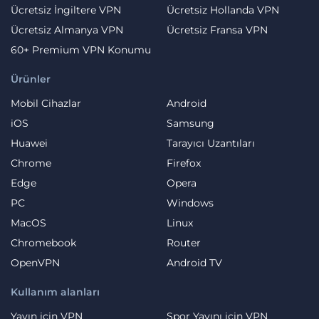
Ücretsiz İngiltere VPN
Ücretsiz Hollanda VPN
Ücretsiz Almanya VPN
Ücretsiz Fransa VPN
60+ Premium VPN Konumu
Ürünler
Mobil Cihazlar
Android
iOS
Samsung
Huawei
Tarayıcı Uzantıları
Chrome
Firefox
Edge
Opera
PC
Windows
MacOS
Linux
Chromebook
Router
OpenVPN
Android TV
Kullanım alanları
Yayın için VPN
Spor Yayını için VPN