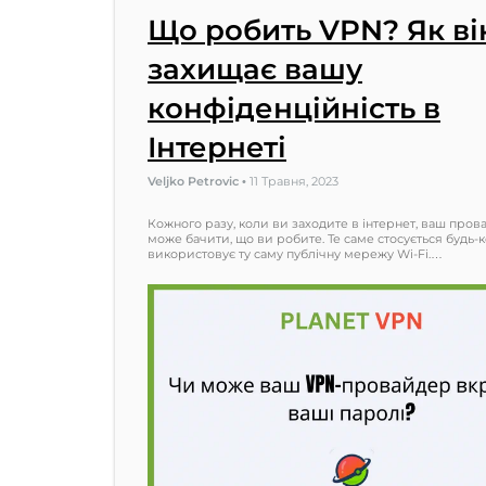
Що робить VPN? Як ві
захищає вашу
конфіденційність в
Інтернеті
Veljko Petrovic
•
11 Травня, 2023
Кожного разу, коли ви заходите в інтернет, ваш про
може бачити, що ви робите. Те саме стосується будь-ко
використовує ту саму публічну мережу Wi-Fi.…