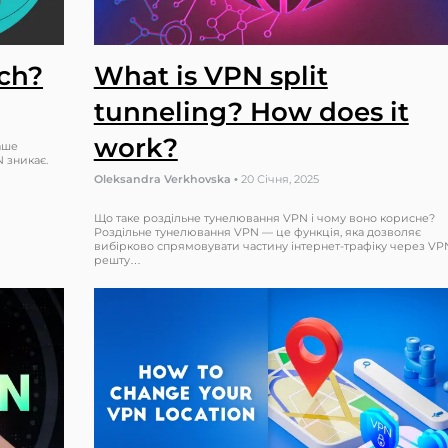
tch?
What is VPN split
tunneling? How does it
work?
аше
N зникає.
Oleksandra Verkhovska
•
20 Січня, 2025
Що таке роздільне тунелювання VPN і чому воно корисне?
Роздільне тунелювання VPN — це функція, яка дозволяє
вибірково спрямовувати частину інтернет-трафіку через VPN
решту…