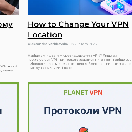
ому
How to Change Your VPN
Location
Oleksandra Verkhovska
•
19 Лютого, 2025
Навіщо змінювати місцезнаходження VPN? Якщо ви
користуєтеся VPN, ви можете задатися питанням, навіщо вза
змінювати своє місцезнаходження. Зрештою, ви вже захище
 проміжний
шифруванням VPN, і ваше…
додатка