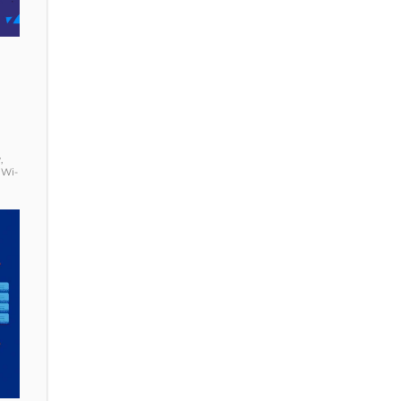
,
 Wi-