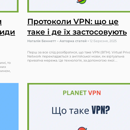
и
Протоколи VPN: що це
види
таке і де їх застосовують
Наталія Беннетт – Авторка статей
•
12 Березня, 2025
Перш за все слід розібратися, що таке VPN (ВПН). Virtual Priv
Network перекладається з англійської мови, як віртуальна
приватна мережа. Це технологія, за допомогою якої…
мі, то
дних
чином,