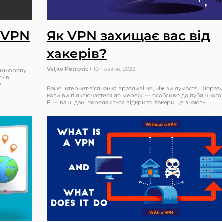
 VPN
Як VPN захищає вас від
хакерів?
Veljko Petrovic
•
10 Травня, 2023
у цифрову
ть в
в
Ваше інтернет-з'єднання вразливіше, ніж ви думаєте. Щоразу
коли ви підключаєтеся до мережі — особливо до публічного
Fi — ваші дані передаються відкрито. Хакери це знають.…