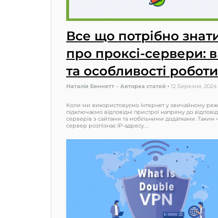
Все що потрібно знат
про проксі-сервери: 
та особливості роботи
Наталія Беннетт – Авторка статей
•
12 Березня, 2024
Коли ми використовуємо Інтернет у звичайному режи
підключаємо відповідні пристрої напряму до відпові
серверів з сайтами та мобільними додатками. Таким 
сервер розпізнає IP-адресу…