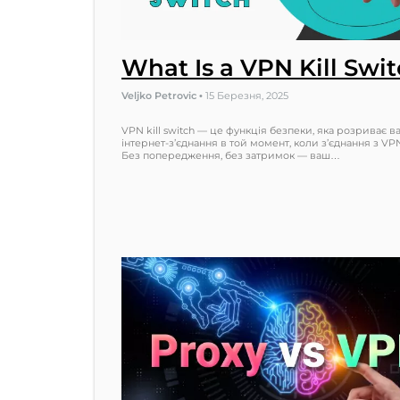
What Is a VPN Kill Swi
Veljko Petrovic
•
15 Березня, 2025
VPN kill switch — це функція безпеки, яка розриває в
інтернет-з’єднання в той момент, коли з’єднання з VP
Без попередження, без затримок — ваш…