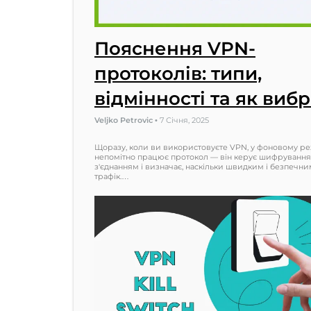
Пояснення VPN-
протоколів: типи,
відмінності та як виб
Veljko Petrovic
•
7 Січня, 2025
Щоразу, коли ви використовуєте VPN, у фоновому р
непомітно працює протокол — він керує шифрування
з'єднанням і визначає, наскільки швидким і безпечн
трафік.…