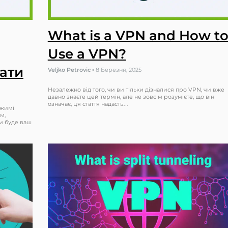
What is a VPN and How t
Use a VPN?
рати
Veljko Petrovic
•
8 Березня, 2025
Незалежно від того, чи ви тільки дізналися про VPN, чи вже
давно знаєте цей термін, але не зовсім розумієте, що він
означає, ця стаття надасть…
ежимі
м,
им буде ваш