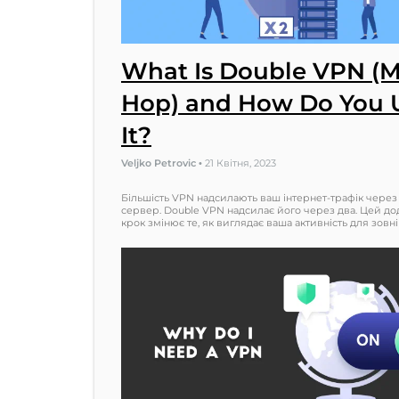
What Is Double VPN (M
Hop) and How Do You 
It?
Veljko Petrovic
•
21 Квітня, 2023
Більшість VPN надсилають ваш інтернет-трафік через
сервер. Double VPN надсилає його через два. Цей д
крок змінює те, як виглядає ваша активність для зов