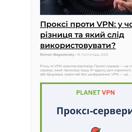
Проксі проти VPN: у ч
різниця та який слід
використовувати?
Roman Bogoslavsky
•
16 Листопада, 2023
Proxy vs VPN: коротка відповідь Проксі-сервер — це
сервер, який приховує вашу IP-адресу для окремого 
або браузера, зазвичай без шифрування. VPN — це…