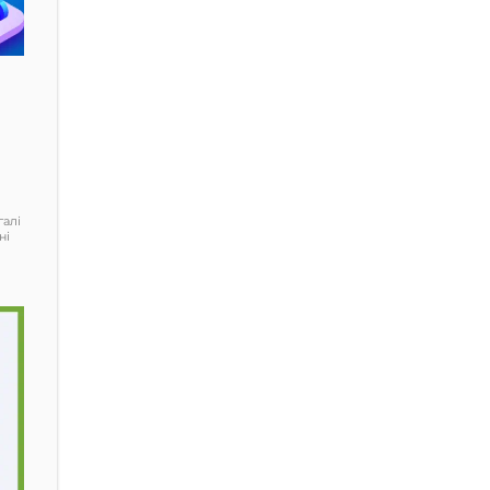
галі
ні