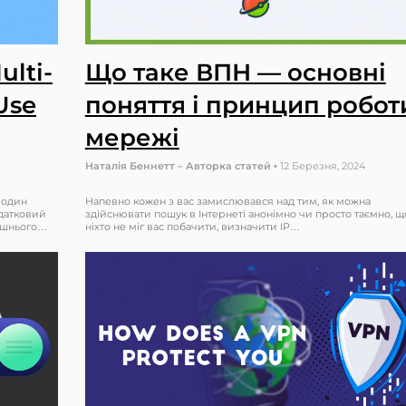
ulti-
Що таке ВПН — основні
Use
поняття і принцип робот
мережі
Наталія Беннетт – Авторка статей
•
12 Березня, 2024
 один
Напевно кожен з вас замислювався над тим, як можна
одатковий
здійснювати пошук в Інтернеті анонімно чи просто таємно, щ
нішнього…
ніхто не міг вас побачити, визначити IP…