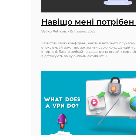
Навіщо мені потрібен
Veljko Petrovic
•
15 Травня, 2023
Захистіть свою конфіденційність в інтернеті У сучасн
епоху вкрай важливо захистити свою конфіденційніс
інтернеті. Багато вебсайтів, додатків та онлайн-сервісі
відстежують вашу онлайн-активність і…