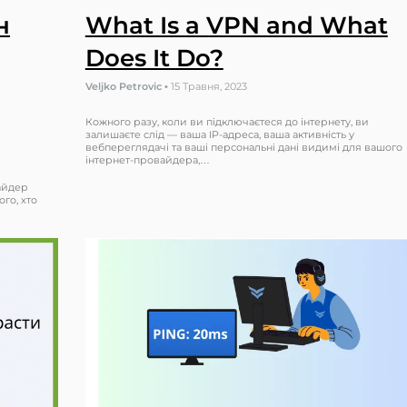
н
What Is a VPN and What
Does It Do?
Veljko Petrovic
•
15 Травня, 2023
Кожного разу, коли ви підключаєтеся до інтернету, ви
залишаєте слід — ваша IP-адреса, ваша активність у
вебпереглядачі та ваші персональні дані видимі для вашого
інтернет-провайдера,…
вайдер
го, хто