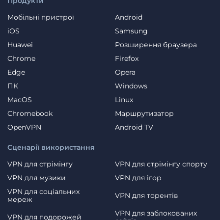
Продукти
Мобільні пристрої
Android
iOS
Samsung
Huawei
Розширення браузера
Chrome
Firefox
Edge
Opera
ПК
Windows
MacOS
Linux
Chromebook
Маршрутизатор
OpenVPN
Android TV
Сценарії використання
VPN для стрімінгу
VPN для стрімінгу спорту
VPN для музики
VPN для ігор
VPN для соціальних
VPN для торентів
мереж
VPN для заблокованих
VPN для подорожей