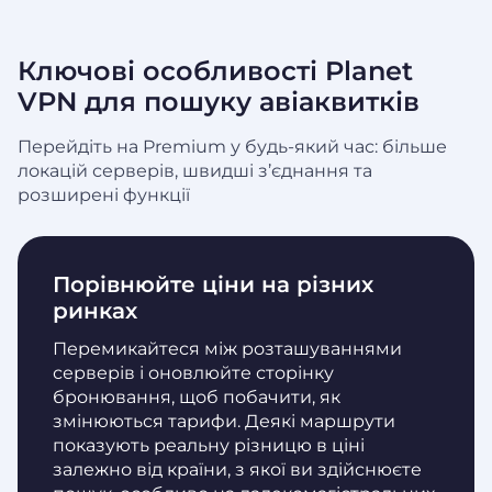
Ключові особливості Planet
VPN для пошуку авіаквитків
Перейдіть на Premium у будь-який час: більше
локацій серверів, швидші з’єднання та
розширені функції
Порівнюйте ціни на різних
ринках
Перемикайтеся між розташуваннями
серверів і оновлюйте сторінку
бронювання, щоб побачити, як
змінюються тарифи. Деякі маршрути
показують реальну різницю в ціні
залежно від країни, з якої ви здійснюєте