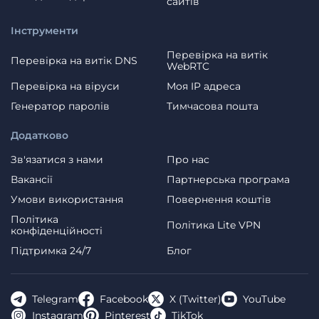
сайтів
Інструменти
Перевірка на витік
Перевірка на витік DNS
WebRTC
Перевірка на віруси
Моя IP адреса
Генератор паролів
Тимчасова пошта
Додатково
Зв'язатися з нами
Про нас
Вакансії
Партнерська програма
Умови використання
Повернення коштів
Політика
Політика Lite VPN
конфіденційності
Пiдтримка 24/7
Блог
Telegram
Facebook
X (Twitter)
YouTube
Instagram
Pinterest
TikTok