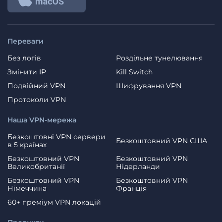
Переваги
Без логів
Роздільне тунелювання
Змінити IP
Kill Switch
Подвійний VPN
Шифрування VPN
Протоколи VPN
Наша VPN-мережа
Безкоштовні VPN сервери
Безкоштовний VPN США
в 5 країнах
Безкоштовний VPN
Безкоштовний VPN
Великобританії
Нідерланди
Безкоштовний VPN
Безкоштовний VPN
Німеччина
Франція
60+ преміум VPN локацій