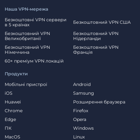
Наша VPN-мережа
Безкоштовні VPN сервери
Безкоштовний VPN США
в 5 країнах
Безкоштовний VPN
Безкоштовний VPN
Великобританії
Нідерланди
Безкоштовний VPN
Безкоштовний VPN
Німеччина
Франція
60+ преміум VPN локацій
Продукти
Мобільні пристрої
Android
iOS
Samsung
Huawei
Розширення браузера
Chrome
Firefox
Edge
Opera
ПК
Windows
MacOS
Linux