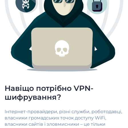
Навіщо потрібно VPN-
шифрування?
Інтернет-провайдери, різні служби, роботодавці,
власники громадських точок доступу WiFi,
власники сайтів і зловмисники – це тільки