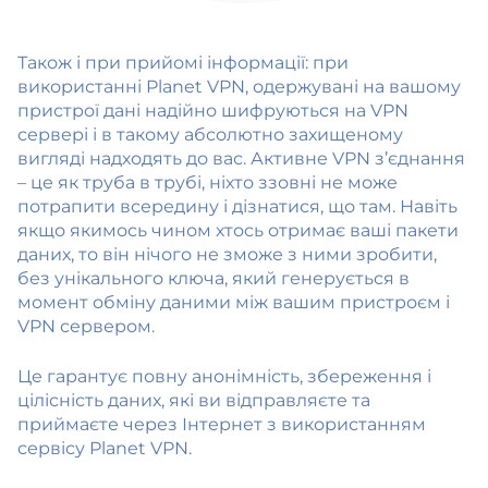
Також і при прийомі інформації: при
використанні Planet VPN, одержувані на вашому
пристрої дані надійно шифруються на VPN
сервері і в такому абсолютно захищеному
вигляді надходять до вас. Активне VPN з’єднання
– це як труба в трубі, ніхто ззовні не може
потрапити всередину і дізнатися, що там. Навіть
якщо якимось чином хтось отримає ваші пакети
даних, то він нічого не зможе з ними зробити,
без унікального ключа, який генерується в
момент обміну даними між вашим пристроєм і
VPN сервером.
Це гарантує повну анонімність, збереження і
цілісність даних, які ви відправляєте та
приймаєте через Інтернет з використанням
сервісу Planet VPN.