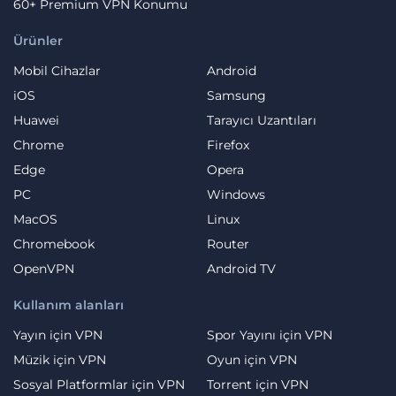
60+ Premium VPN Konumu
Ürünler
Mobil Cihazlar
Android
iOS
Samsung
Huawei
Tarayıcı Uzantıları
Chrome
Firefox
Edge
Opera
PC
Windows
MacOS
Linux
Chromebook
Router
OpenVPN
Android TV
Kullanım alanları
Yayın için VPN
Spor Yayını için VPN
Müzik için VPN
Oyun için VPN
Sosyal Platformlar için VPN
Torrent için VPN