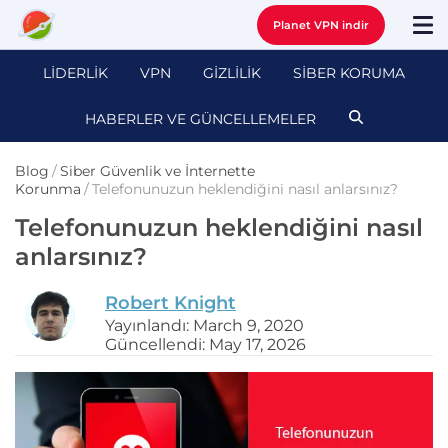
Planet VPN indir
LİDERLİK
VPN
GİZLİLİK
SİBER KORUMA
HABERLER VE GÜNCELLEMELER
Blog
/
Siber Güvenlik ve İnternette
Korunma
/
Telefonunuzun heklendiğini nasıl anlarsınız?
Telefonunuzun heklendiğini nasıl
anlarsınız?
Robert Knight
Yayınlandı: March 9, 2020
Güncellendi: May 17, 2026