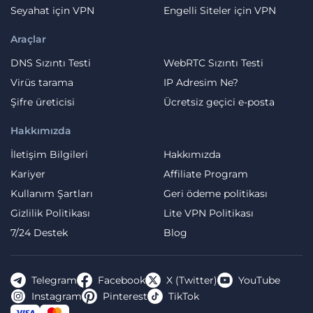
Seyahat için VPN
Engelli Siteler için VPN
Araçlar
DNS Sızıntı Testi
WebRTC Sızıntı Testi
Virüs tarama
IP Adresim Ne?
Şifre üreticisi
Ücretsiz geçici e-posta
Hakkımızda
İletişim Bilgileri
Hakkımızda
Kariyer
Affiliate Program
Kullanım Şartları
Geri ödeme politikası
Gizlilik Politikası
Lite VPN Politikası
7/24 Destek
Blog
Telegram
Facebook
X (Twitter)
YouTube
Instagram
Pinterest
TikTok